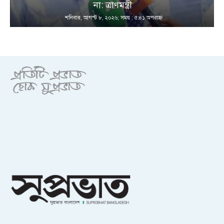
না: ত্রাণমন্ত্রী
শনিবার, আগস্ট ৮, ২০২৬; সময় : ৫:৪১ অপরাহ্ণ