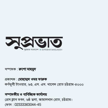
সম্পাদক :
রুশো মাহমুদ
প্রকাশক :
মোহাম্মদ ওমর ফারুক
কর্ণফুলী টাওয়ার, ৬৩, এস. এস. খালেদ রোড চট্টগ্রাম-৪০০০
সম্পাদকীয় ও বাণিজ্যিক কার্যালয়
প্রেস ক্লাব ভবন, ৬ষ্ঠ তলা, জামালখান রোড, চট্টগ্রাম।
ফোন : 02333363044-45