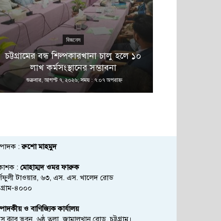
বিজনেস
এ 
চট্টগ্রামের বন্ধ শিল্পকারখানা চালু হলে ১০
বনানীতে নাশ
লাখ কর্মসংস্থানের সম্ভাবনা
অভিয
শুক্রবার, আগস্ট ৭, ২০২৬; সময় : ৭:০৭ অপরাহ্ণ
শুক্রবার, আগস্ট
্পাদক :
রুশো মাহমুদ
রকাশক :
মোহাম্মদ ওমর ফারুক
্ণফুলী টাওয়ার, ৬৩, এস. এস. খালেদ রোড
্টগ্রাম-৪০০০
্পাদকীয় ও বাণিজ্যিক কার্যালয়
রেস ক্লাব ভবন, ৬ষ্ঠ তলা, জামালখান রোড, চট্টগ্রাম।