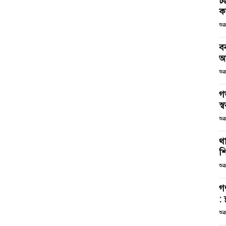
চট
কর
শুক
ব
আ
শুক
গ
স্ব
শুক
থা
শ
শুক
গ
: 
শুক