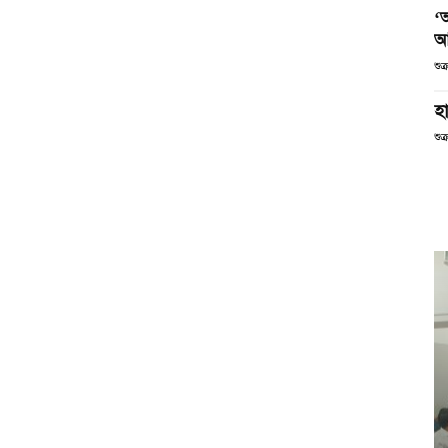
‘
আ
শুক
হা
শুক