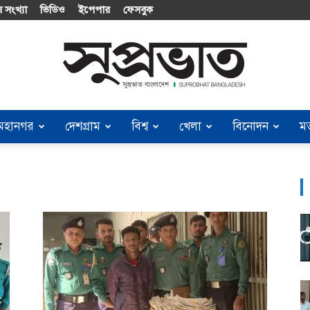
 সংখ্যা
ভিডিও
ইপেপার
ফেসবুক
মহানগর
দেশগ্রাম
বিশ্ব
খেলা
বিনোদন
ম
Suprobhat
Bangladesh