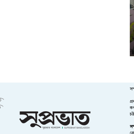
সম
প্
কর
চট
সম
প্