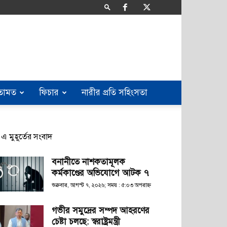
তামত
ফিচার
নারীর প্রতি সহিংসতা
এ মুহূর্তের সংবাদ
বনানীতে নাশকতামূলক
কর্মকাণ্ডের অভিযোগে আটক ৭
শুক্রবার, আগস্ট ৭, ২০২৬; সময় : ৫:০৩ অপরাহ্ণ
গভীর সমুদ্রের সম্পদ আহরণের
চেষ্টা চলছে: স্বরাষ্ট্রমন্ত্রী