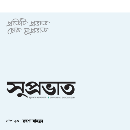
সম্পাদক :
রুশো মাহমুদ