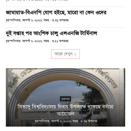
জামায়াত-বিএনপি যোগ হইছে, মারো না কেন ওদের
বৃহস্পতিবার, আগস্ট ৬, ২০২৬; সময় : ৩:৩১ অপরাহ্ণ
দুই সপ্তাহ পর আংশিক চালু এলএনজি টার্মিনাল
বৃহস্পতিবার, আগস্ট ৬, ২০২৬; সময় : ৩:২১ অপরাহ্ণ
আরো দেখুন
ক্যাম্পাস
সিভাসু বিশ্ববিদ্যালয় দিবস উপলক্ষে থাকছে বর্ণাঢ্য
আয়োজন
বৃহস্পতিবার, আগস্ট ৬, ২০২৬; সময় : ৪:৩২ অপরাহ্ণ