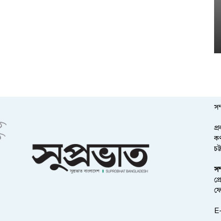
সম
প্
কর
চট
সম
প্
ফ
E-