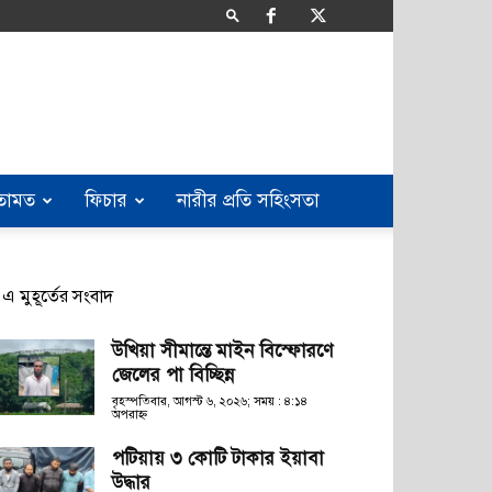
তামত
ফিচার
নারীর প্রতি সহিংসতা
এ মুহূর্তের সংবাদ
উখিয়া সীমান্তে মাইন বিস্ফোরণে
জেলের পা বিচ্ছিন্ন
বৃহস্পতিবার, আগস্ট ৬, ২০২৬; সময় : ৪:১৪
অপরাহ্ণ
পটিয়ায় ৩ কোটি টাকার ইয়াবা
উদ্ধার