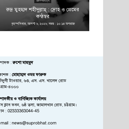
শিল্প-সাহিত্য
রুদ্র মুহম্মদ শহীদুল্লাহ্ : দ্রোহ ও প্রেমের
কন্ঠস্বর
বৃহস্পতিবার, আগস্ট ৬, ২০২৬; সময় : ১০:১৪ অপরাহ্ণ
বৃহস্পতিবার, আগস্
্পাদক :
রুশো মাহমুদ
রকাশক :
মোহাম্মদ ওমর ফারুক
্ণফুলী টাওয়ার, ৬৩, এস. এস. খালেদ রোড
্টগ্রাম-৪০০০
্পাদকীয় ও বাণিজ্যিক কার্যালয়
রেস ক্লাব ভবন, ৬ষ্ঠ তলা, জামালখান রোড, চট্টগ্রাম।
োন : 02333363044-45
mail :
news@suprobhat.com