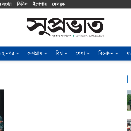
 সংখ্যা
ভিডিও
ইপেপার
ফেসবুক
মহানগর
দেশগ্রাম
বিশ্ব
খেলা
বিনোদন
ম
Suprobhat
Bangladesh