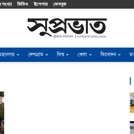
 সংখ্যা
ভিডিও
ইপেপার
ফেসবুক
মহানগর
দেশগ্রাম
বিশ্ব
খেলা
বিনোদন
ম
Suprobhat
Bangladesh