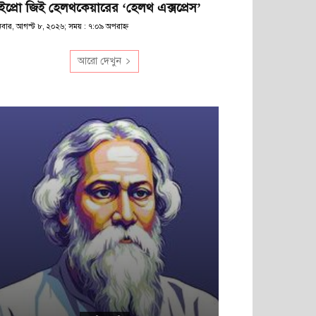
ইপ্রো জিই হেলথকেয়ারের ‘হেলথ এক্সপ্রেস’
িবার, আগস্ট ৮, ২০২৬; সময় : ৭:০৯ অপরাহ্ণ
আরো দেখুন