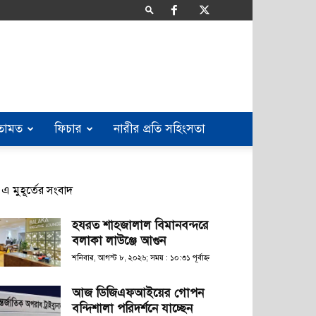
তামত
ফিচার
নারীর প্রতি সহিংসতা
এ মুহূর্তের সংবাদ
হযরত শাহজালাল বিমানবন্দরে
বলাকা লাউঞ্জে আগুন
শনিবার, আগস্ট ৮, ২০২৬; সময় : ১০:৩১ পূর্বাহ্ণ
আজ ডিজিএফআইয়ের গোপন
বন্দিশালা পরিদর্শনে যাচ্ছেন