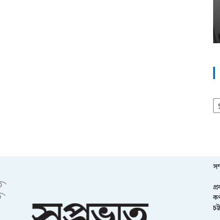
আর
সম
প্
কর
চট