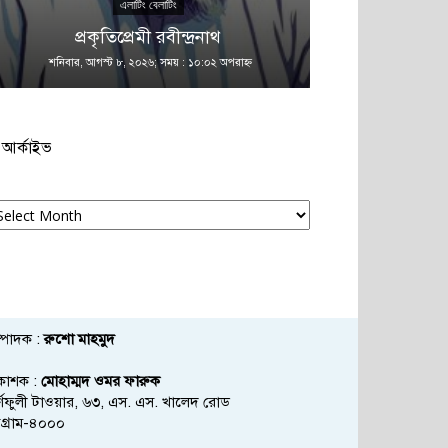
এলাটিং বেলাটিং
এ
প্রকৃতিপ্রেমী রবীন্দ্রনাথ
কান
শনিবার, আগস্ট ৮, ২০২৬; সময় : ১০:০২ অপরাহ্ণ
শনিবার, আগস্ট ৮
আর্কাইভ
্কাইভ
্পাদক :
রুশো মাহমুদ
রকাশক :
মোহাম্মদ ওমর ফারুক
্ণফুলী টাওয়ার, ৬৩, এস. এস. খালেদ রোড
্টগ্রাম-৪০০০