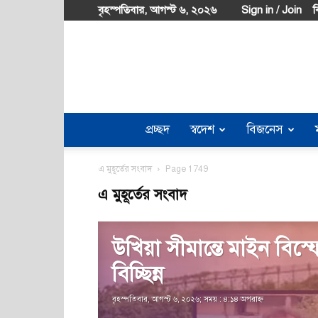
বৃহস্পতিবার, আগস্ট ৬, ২০২৬
Sign in / Join
ব
প্রচ্ছদ
স্বদেশ
বিজনেস
এ মুহূর্তের সংবাদ
Page 1749
এ মুহূর্তের সংবাদ
উখিয়া সীমান্তে মাইন বিস
বিচ্ছিন্ন
বৃহস্পতিবার, আগস্ট ৬, ২০২৬; সময় : ৪:১৪ অপরাহ্ণ