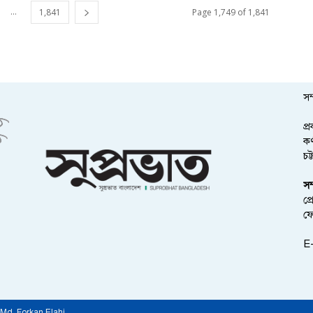
...
1,841
Page 1,749 of 1,841
সম
প্
কর
চট
সম
প্
ফ
E-
 by Md. Forkan Elahi