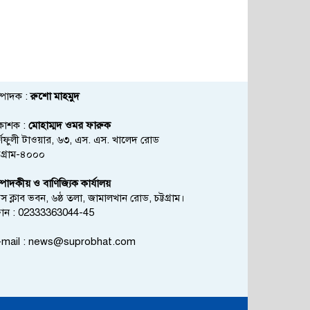
্পাদক :
রুশো মাহমুদ
রকাশক :
মোহাম্মদ ওমর ফারুক
্ণফুলী টাওয়ার, ৬৩, এস. এস. খালেদ রোড
্টগ্রাম-৪০০০
্পাদকীয় ও বাণিজ্যিক কার্যালয়
রেস ক্লাব ভবন, ৬ষ্ঠ তলা, জামালখান রোড, চট্টগ্রাম।
োন : 02333363044-45
mail :
news@suprobhat.com