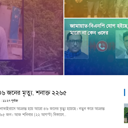
জামায়াত-বিএনপি যোগ হইছে
মারো না কেন ওদের
জনের মৃত্যু, শনাক্ত ২২৬৫
১১:২৭ পূর্বাহ্ণ
োনাভাইরাসে আক্রান্ত হয়ে আরো ৪৬ জনের মৃত্যু হয়েছে। নতুন করে আক্রান্ত
২৬৫ জন। আজ শনিবার (২২ আগস্ট) বিকালে...