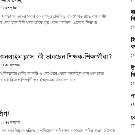
৫:৫৩ পূর্বাহ্ণ
হ
েন খ্যাতিমান ভাস্কর মৃণাল হক। অসুস্থতাজনিত কারণে গত রাতে রাজধানীর
ব
 নেয়া হলে চিকিৎসক তাঁকে মৃত ঘোষণা করেন। শুক্রবার দিবাগত...
বৃহ
স
ব
 অনলাইন ক্লাস: কী ভাবছেন শিক্ষক-শিক্ষার্থীরা?
বৃহ
 : ২:৫৬ অপরাহ্ণ
উ
 বিশ্ববিদ্যালয়ে (চবি) আগামী ৬ সেপ্টেম্বর থেকে অনলাইন ক্লাস শুরু হচ্ছে।
বি
োষণা দিলেও শিক্ষার্থীদের ইন্টারনেট খরচ প্রদানের...
বৃহ
প
বৃহ
োগ!
ব
 : ২:৪৩ অপরাহ্ণ
বৃহ
 পর বছর উন্নয়ন বঞ্চিত # পরিচালনা পরিষদের পদত্যাগ দাবি# রুমন ভট্টাচার্য