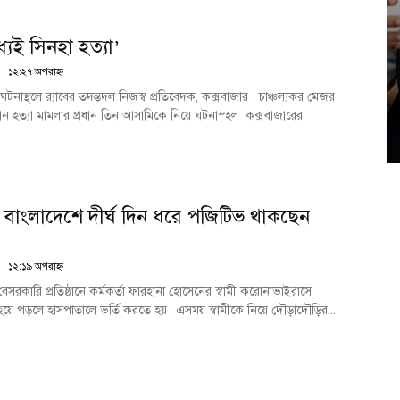
যেই সিনহা হত্যা’
 : ১২:২৭ অপরাহ্ণ
টনাস্থলে র‌্যাবের তদন্তদল নিজস্ব প্রতিবেদক, কক্সবাজার চাঞ্চল্যকর মেজর
ান হত্যা মামলার প্রধান তিন আসামিকে নিয়ে ঘটনাস্হল কক্সবাজারের
বাংলাদেশে দীর্ঘ দিন ধরে পজিটিভ থাকছেন
 : ১২:১৯ অপরাহ্ণ
েসরকারি প্রতিষ্ঠানে কর্মকর্তা ফারহানা হোসেনের স্বামী করোনাভাইরাসে
থ হয়ে পড়লে হাসপাতালে ভর্তি করতে হয়। এসময় স্বামীকে নিয়ে দৌড়াদৌড়ির...