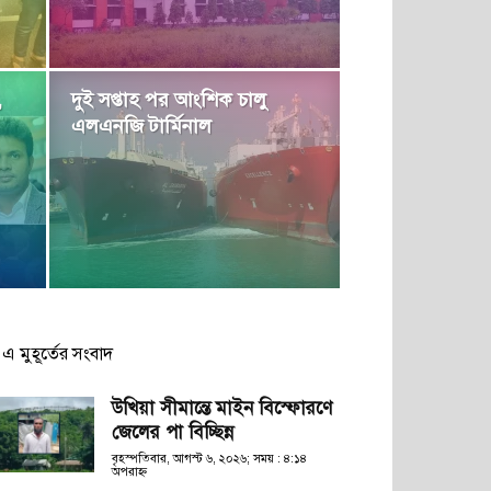
,
দুই সপ্তাহ পর আংশিক চালু
এলএনজি টার্মিনাল
এ মুহূর্তের সংবাদ
উখিয়া সীমান্তে মাইন বিস্ফোরণে
জেলের পা বিচ্ছিন্ন
বৃহস্পতিবার, আগস্ট ৬, ২০২৬; সময় : ৪:১৪
অপরাহ্ণ