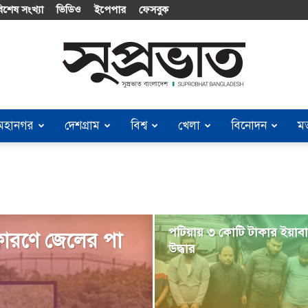
িশেষ সংখ্যা
ভিডিও
ইপেপার
ফেসবুক
মহানগর
দেশগ্রাম
বিশ্ব
খেলা
বিনোদন
ম
Suprobhat
Bangladesh
পটিয়ায় ৩ কোটি টাকার ইয়াবা
্ফোরণে জেলের পা
উদ্ধার