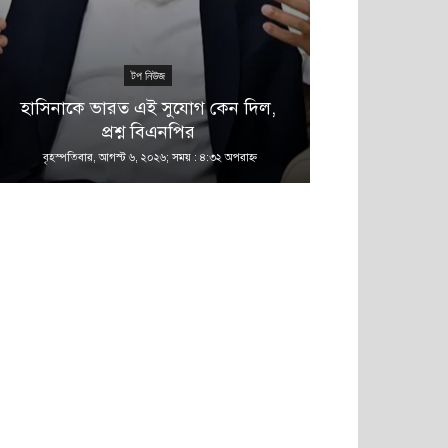
টপ নিউজ
হাসিনাকে ভারত এই সুযোগ কেন দিল,
সিভাসু বিশ্বব
প্রশ্ন বিএনপির
থাকছে 
বৃহস্পতিবার, আগস্ট ৬, ২০২৬; সময় : ৪:৩২ অপরাহ্ণ
বৃহস্পতিবার, আগস্