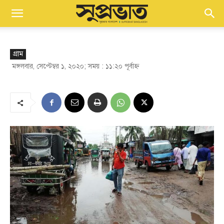
গ্রাম
মঙ্গলবার, সেপ্টেম্বর ১, ২০২০; সময় : ১১:২০ পূর্বাহ্ণ