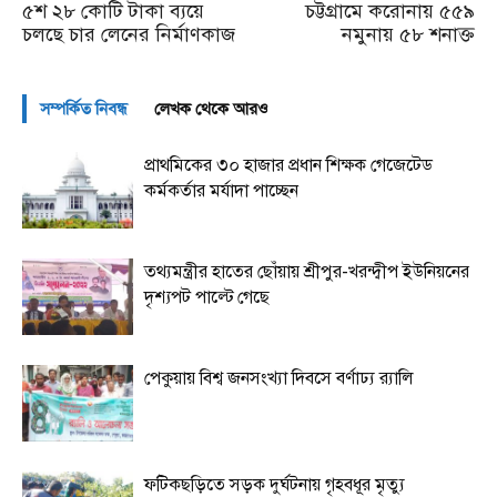
৫শ ২৮ কোটি টাকা ব্যয়ে
চট্টগ্রামে করোনায় ৫৫৯
চলছে চার লেনের নির্মাণকাজ
নমুনায় ৫৮ শনাক্ত
সম্পর্কিত নিবন্ধ
লেখক থেকে আরও
প্রাথমিকের ৩০ হাজার প্রধান শিক্ষক গেজেটেড
কর্মকর্তার মর্যাদা পাচ্ছেন
তথ্যমন্ত্রীর হাতের ছোঁয়ায় শ্রীপুর-খরন্দ্বীপ ইউনিয়নের
দৃশ্যপট পাল্টে গেছে
পেকুয়ায় বিশ্ব জনসংখ্যা দিবসে বর্ণাঢ্য র‌্যালি
ফটিকছড়িতে সড়ক দুর্ঘটনায় গৃহবধূর মৃত্যু