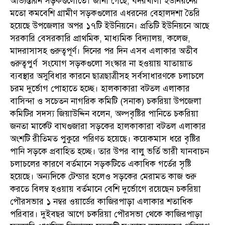
আভ্যন্তরিন সড়কগুলোতে। জানা গেছে, বদরখালী ইউনিয়নের
মতো কমবেশি গ্রামীণ সড়কগুলোর এধরনের বেহালদশা তৈরি
হয়েছে উপজেলার অপর ১৭টি ইউনিয়নে। প্রতিটি ইউনিয়নে আছে
সরকারি বেসরকারি প্রাথমিক, মাধ্যমিক বিদ্যালয়, কলেজ,
মাদরাসাসহ গুরুত্বপূর্ণ। দিনের পর দিন এসব এলাকার অতীব
গুরুত্বপুর্ণ সংযোগ সড়কগুলো সংস্কার না হওয়ায় যাতায়াত
ব্যবস্থার অসুবিধার কারনে ছাত্রছাত্রীসহ সর্বসাধারণকে চলাচলে
চরম দুর্ভোগ পোহাতে হচ্ছে। হালকাকারা বটতল এলাকার
বাসিন্দা ও সচেতন নাগরিক কমিটি (সনাক) চকরিয়া উপজেলা
কমিটির সদস্য জিয়াউদ্দিন বলেন, অল্পবৃষ্টির পানিতে চকরিয়া
জনতা মার্কেট বাঘগুজারা সড়কের হালকাকারা বটতল এলাকার
অংশটি রীতিমত পুকুরে পরিণত হয়েছে। কয়েকমাস ধরে বৃষ্টির
পানি সড়কে প্রবাহিত হচ্ছে। তার উপর বালু ভর্তি ভারী যানবাচন
চলাচলের কারণে বর্তমানে সড়কটিতে একাধিক গর্তের সৃষ্টি
হয়েছে। অন্যদিকে টেন্ডার হলেও সড়কের মেরামত কাজ শুরু
করতে বিলম্ব হওয়ায় বর্তমানে বেশি দুর্ভোগে রয়েছেন চকরিয়া
পৌরসভার ১ নম্বর ওয়ার্ডের কাজিরপাড়া এলাকার শতাধিক
পরিবার। দুইবছর আগে চকরিয়া পৌরসভা থেকে কাজিরপাড়া