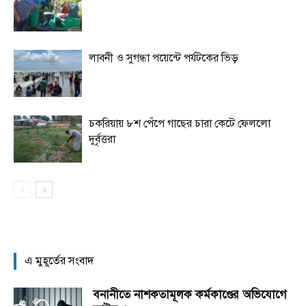
লাবনী ও সুগন্ধা পয়েন্টে পর্যটকের ভিড়
চকরিয়ায় ৮শ পেঁপে গাছের চারা কেটে ফেললো
দুর্বৃত্তরা
এ মুহূর্তের সংবাদ
বনানীতে নাশকতামূলক কর্মকাণ্ডের অভিযোগে