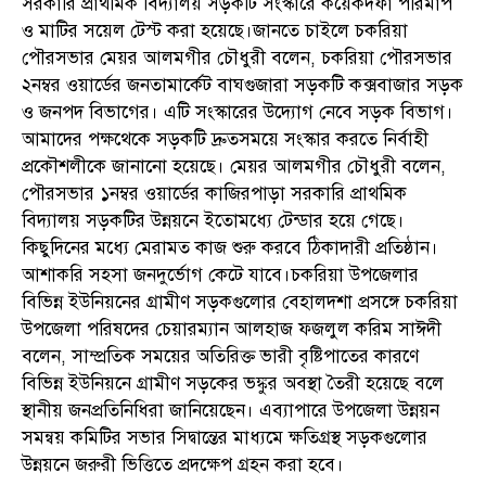
সরকারি প্রাথমিক বিদ্যালয় সড়কটি সংস্কারে কয়েকদফা পরিমাপ
ও মাটির সয়েল টেস্ট করা হয়েছে।জানতে চাইলে চকরিয়া
পৌরসভার মেয়র আলমগীর চৌধুরী বলেন, চকরিয়া পৌরসভার
২নম্বর ওয়ার্ডের জনতামার্কেট বাঘগুজারা সড়কটি কক্সবাজার সড়ক
ও জনপদ বিভাগের। এটি সংস্কারের উদ্যোগ নেবে সড়ক বিভাগ।
আমাদের পক্ষথেকে সড়কটি দ্রুতসময়ে সংস্কার করতে নির্বাহী
প্রকৌশলীকে জানানো হয়েছে। মেয়র আলমগীর চৌধুরী বলেন,
পৌরসভার ১নম্বর ওয়ার্ডের কাজিরপাড়া সরকারি প্রাথমিক
বিদ্যালয় সড়কটির উন্নয়নে ইতোমধ্যে টেন্ডার হয়ে গেছে।
কিছুদিনের মধ্যে মেরামত কাজ শুরু করবে ঠিকাদারী প্রতিষ্ঠান।
আশাকরি সহসা জনদুর্ভোগ কেটে যাবে।চকরিয়া উপজেলার
বিভিন্ন ইউনিয়নের গ্রামীণ সড়কগুলোর বেহালদশা প্রসঙ্গে চকরিয়া
উপজেলা পরিষদের চেয়ারম্যান আলহাজ ফজলুল করিম সাঈদী
বলেন, সাম্প্রতিক সময়ের অতিরিক্ত ভারী বৃষ্টিপাতের কারণে
বিভিন্ন ইউনিয়নে গ্রামীণ সড়কের ভঙ্কুর অবস্থা তৈরী হয়েছে বলে
স্থানীয় জনপ্রতিনিধিরা জানিয়েছেন। এব্যাপারে উপজেলা উন্নয়ন
সমন্বয় কমিটির সভার সিদ্বান্তের মাধ্যমে ক্ষতিগ্রস্থ সড়কগুলোর
উন্নয়নে জরুরী ভিত্তিতে প্রদক্ষেপ গ্রহন করা হবে।