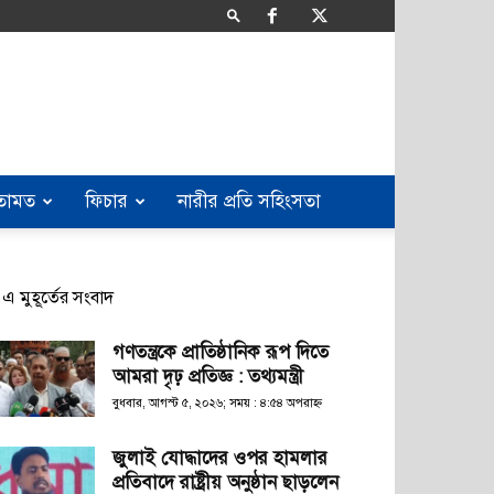
তামত
ফিচার
নারীর প্রতি সহিংসতা
এ মুহূর্তের সংবাদ
গণতন্ত্রকে প্রাতিষ্ঠানিক রূপ দিতে
আমরা দৃঢ় প্রতিজ্ঞ : তথ্যমন্ত্রী
বুধবার, আগস্ট ৫, ২০২৬; সময় : ৪:৫৪ অপরাহ্ণ
জুলাই যোদ্ধাদের ওপর হামলার
প্রতিবাদে রাষ্ট্রীয় অনুষ্ঠান ছাড়লেন