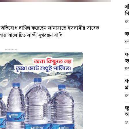
ব
ব
বু
াতনের অভিযোগ দাখিল করেছেন জামায়াতে ইসলামীর সাবেক
ব
ার আলোচিত সাক্ষী সুখরঞ্জন বালি।
বুধ
---------
ফ
হব
বুধ
গণ
প্
বুধ
জু
অ
বুধ