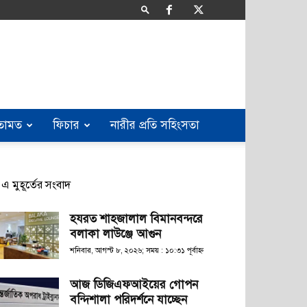
তামত
ফিচার
নারীর প্রতি সহিংসতা
এ মুহূর্তের সংবাদ
হযরত শাহজালাল বিমানবন্দরে
বলাকা লাউঞ্জে আগুন
শনিবার, আগস্ট ৮, ২০২৬; সময় : ১০:৩১ পূর্বাহ্ণ
আজ ডিজিএফআইয়ের গোপন
বন্দিশালা পরিদর্শনে যাচ্ছেন