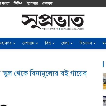
 সংখ্যা
ভিডিও
ইপেপার
ফেসবুক
মহানগর
দেশগ্রাম
বিশ্ব
খেলা
বিনোদন
ম
Suprobhat
স্কুল থেকে বিনামূল্যের বই গায়েব
Bangladesh