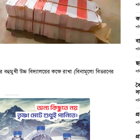
শন
ক
শন
ব
শন
ছ
ুমুখী উচ্চ বিদ্যালয়ের কক্ষে রাখা (বিনামূল্যে বিতরণের
শন
বৈ
স
---------
শন
প্
শন
প্