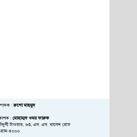
্পাদক :
রুশো মাহমুদ
রকাশক :
মোহাম্মদ ওমর ফারুক
্ণফুলী টাওয়ার, ৬৩, এস. এস. খালেদ রোড
্টগ্রাম-৪০০০