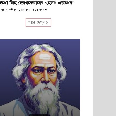
ইপ্রো জিই হেলথকেয়ারের ‘হেলথ এক্সপ্রেস’
িবার, আগস্ট ৮, ২০২৬; সময় : ৭:০৯ অপরাহ্ণ
আরো দেখুন