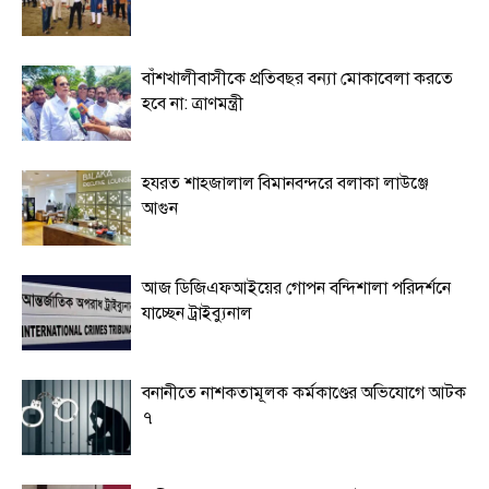
বাঁশখালীবাসীকে প্রতিবছর বন্যা মোকাবেলা করতে
হবে না: ত্রাণমন্ত্রী
হযরত শাহজালাল বিমানবন্দরে বলাকা লাউঞ্জে
আগুন
আজ ডিজিএফআইয়ের গোপন বন্দিশালা পরিদর্শনে
যাচ্ছেন ট্রাইব্যুনাল
বনানীতে নাশকতামূলক কর্মকাণ্ডের অভিযোগে আটক
৭