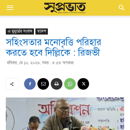
এ মুহূর্তের সংবাদ
স্বদেশ
সহিংসতার মনোবৃত্তি পরিহার
করতে হবে দিল্লিকে : রিজভী
রবিবার, মে ১০, ২০২৬; সময় : ৪:৫৪ অপরাহ্ণ