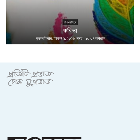
শিল্প-সাহিত্য
কবিতা
বৃহস্পতিবার, আগস্ট ৬, ২০২৬; সময় : ১০:০৭ অপরাহ্ণ