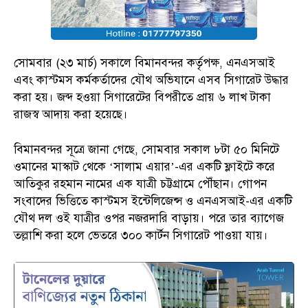
সোমবার (২৩ মার্চ) সকালে বিমানবন্দর কর্তৃপক্ষ, এনএসআই
এবং কাস্টমস কর্মকর্তাদের যৌথ অভিযানে এসব সিগারেট উদ্ধার
করা হয়। জব্দ হওয়া সিগারেটের বিপরীতে প্রায় ৬ লাখ টাকা
রাজস্ব আদায় করা হয়েছে।
বিমানবন্দর সূত্রে জানা গেছে, সোমবার সকাল ৮টা ৫০ মিনিটে
ওমানের মাস্কাট থেকে ‘সালাম এয়ার’-এর একটি ফ্লাইটে করে
আতিকুর রহমান নামের এক যাত্রী চট্টগ্রামে পৌঁছান। গোপন
সংবাদের ভিত্তিতে কাস্টমস ইন্টেলিজেন্স ও এনএসআই-এর একটি
যৌথ দল ওই যাত্রীর ওপর নজরদারি বাড়ায়। পরে তার ব্যাগেজ
তল্লাশি করা হলে ভেতরে ৩০০ কার্টন সিগারেট পাওয়া যায়।