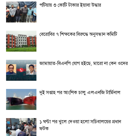
পটিয়ায় ৩ কোটি টাকার ইয়াবা উদ্ধার
বেরোবির ৭ শিক্ষকের বিরুদ্ধে অনুসন্ধান কমিটি
জামায়াত-বিএনপি যোগ হইছে, মারো না কেন ওদের
দুই সপ্তাহ পর আংশিক চালু এলএনজি টার্মিনাল
১ ঘণ্টা পর খুলে দেওয়া হলো সচিবালয়ের প্রধান
ফটক