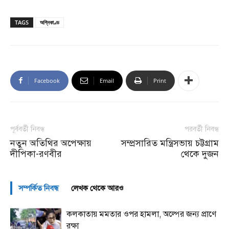
TAGS
অগ্নিকাণ্ড
Facebook
Email
Print
পূর্ববর্তী নিবন্ধ
পরবর্তী নিবন্ধ
নতুন অতিথির অপেক্ষায়
সম্প্রসারিত মন্ত্রিসভায় চট্টগ্রাম
দীপিকা-রণবীর
থেকে দুজন
সম্পর্কিত নিবন্ধ
লেখক থেকে আরও
কলকাতায় মমতার ওপর হামলা, অল্পের জন্য প্রাণে
রক্ষা