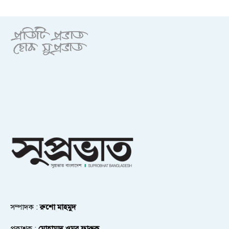
সম্পাদক :
রুশো মাহমুদ
প্রকাশক :
মোহাম্মদ ওমর ফারুক