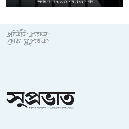
শুক্রবার, আগস্ট ৭, ২০২৬; সময় : ৫:০৩ অপরাহ্ণ