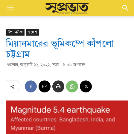
টপ নিউজ
স্বদেশ
মিয়ানমারের ভূমিকম্পে কাঁপলো
চট্টগ্রাম
শুক্রবার, জানুয়ারি ২১, ২০২২; সময় : ৬:০৬ অপরাহ্ণ