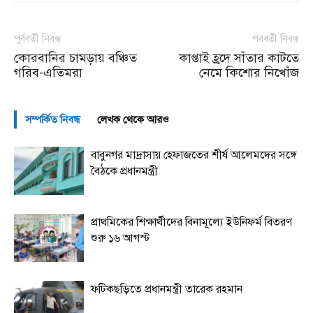
পূর্ববর্তী নিবন্ধ
পরবর্তী নিবন্ধ
কোরবানির চামড়ায় বঞ্চিত
কাপ্তাই হ্রদে সাঁতার কাটতে
গরিব-এতিমরা
নেমে কিশোর নিখোঁজ
সম্পর্কিত নিবন্ধ
লেখক থেকে আরও
বাবুনগর মাদ্রাসায় হেফাজতের শীর্ষ আলেমদের সঙ্গে
বৈঠকে প্রধানমন্ত্রী
প্রাথমিকের শিক্ষার্থীদের বিনামূল্যে ইউনিফর্ম বিতরণ
শুরু ১৬ আগস্ট
ফটিকছড়িতে প্রধানমন্ত্রী তারেক রহমান