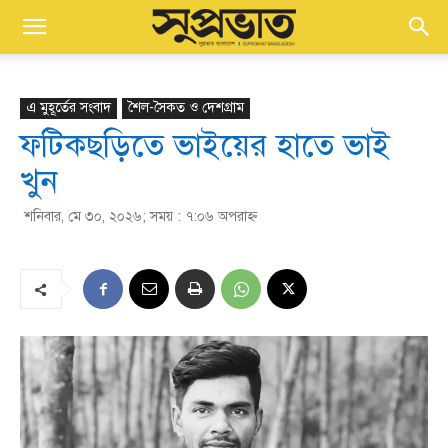
এ মুহূর্তের সংবাদ
শৈল-সৈকত ও দেশগ্রাম
ফটিকছড়িতে ভাইয়ের হাতে ভাই
খুন
শনিবার, মে ৩০, ২০২৬; সময় : ৭:০৬ অপরাহ্ণ