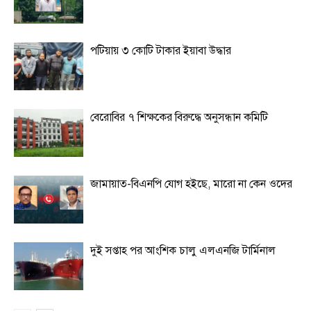
পটিয়ায় ৩ কোটি টাকার ইয়াবা উদ্ধার
বেরোবির ৭ শিক্ষকের বিরুদ্ধে অনুসন্ধান কমিটি
জামায়াত-বিএনপি যোগ হইছে, মারো না কেন ওদের
দুই সপ্তাহ পর আংশিক চালু এলএনজি টার্মিনাল