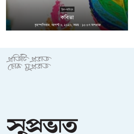
শিল্প-সাহিত্য
কবিতা
বৃহস্পতিবার, আগস্ট ৬, ২০২৬; সময় : ১০:০৭ অপরাহ্ণ