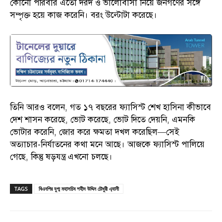
কোনো পরিবার এতো দরদ ও ভালোবাসা নিয়ে জনগণের সঙ্গে
সম্পৃক্ত হয়ে কাজ করেনি। বরং উল্টোটা করেছে।
তিনি আরও বলেন, গত ১৭ বছরের ফ্যাসিস্ট শেখ হাসিনা কীভাবে
দেশ শাসন করেছে, ভোট করেছে, ভোট দিতে দেয়নি, এমনকি
ভোটার করেনি, জোর করে ক্ষমতা দখল করেছিল—সেই
অত্যাচার-নির্যাতনের কথা মনে আছে। আজকে ফ্যাসিস্ট পালিয়ে
গেছে, কিন্তু ষড়যন্ত্র এখনো চলছে।
TAGS
বিএনপির যুগ্ম মহাসচিব শহীদ উদ্দিন চৌধুরী এ্যানী