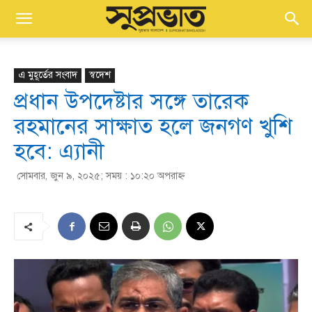
এ মুহূর্তের সংবাদ
স্বদেশ
প্রধান উপদেষ্টার সঙ্গে তারেক
রহমানের সাক্ষাত হলে জনগণ খুশি
হবে: এ্যানী
সোমবার, জুন ৯, ২০২৫; সময় : ১০:২০ অপরাহ্ণ