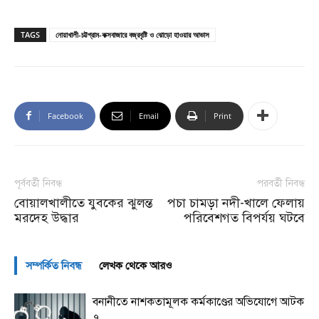
TAGS
নোয়াখালী-চট্টগ্রাম-কক্সবাজারে বজ্রবৃষ্টি ও ঝোড়ো হাওয়ার আভাস
Facebook
Email
Print
পূর্ববর্তী নিবন্ধ
পরবর্তী নিবন্ধ
বোয়ালখালীতে যুবকের ঝুলন্ত
পচা চামড়া নদী-খালে ফেলায়
মরদেহ উদ্ধার
পরিবেশগত বিপর্যয় ঘটবে
সম্পর্কিত নিবন্ধ
লেখক থেকে আরও
বনানীতে নাশকতামূলক কর্মকাণ্ডের অভিযোগে আটক
৭