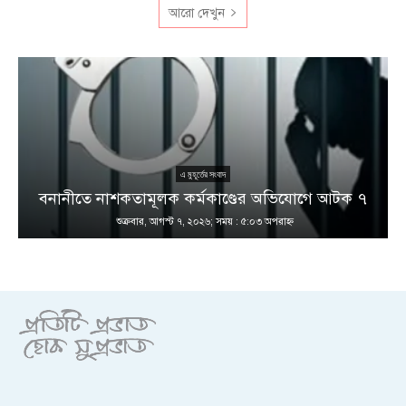
আরো দেখুন
এ মুহূর্তের সংবাদ
বনানীতে নাশকতামূলক কর্মকাণ্ডের অভিযোগে আটক ৭
শুক্রবার, আগস্ট ৭, ২০২৬; সময় : ৫:০৩ অপরাহ্ণ