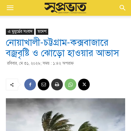
এ মুহূর্তের সংবাদ
স্বদেশ
নোয়াখালী-চট্টগ্রাম-কক্সবাজারে
বজ্রবৃষ্টি ও ঝোড়ো হাওয়ার আভাস
রবিবার, মে ৩১, ২০২৬; সময় : ১:৪২ অপরাহ্ণ