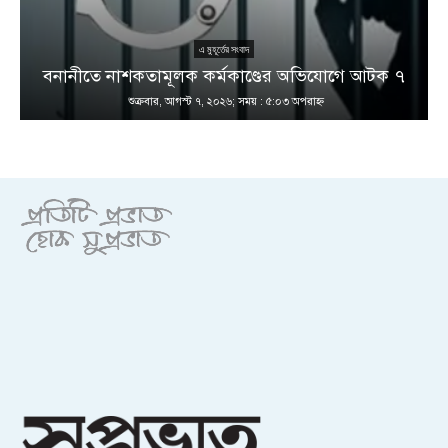
এ মুহূর্তের সংবাদ
বনানীতে নাশকতামূলক কর্মকাণ্ডের অভিযোগে আটক ৭
শুক্রবার, আগস্ট ৭, ২০২৬; সময় : ৫:০৩ অপরাহ্ণ