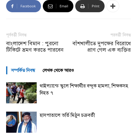
Facebook
Email
Print
পূর্ববর্তী নিবন্ধ
পরবর্তী নিবন্ধ
বাংলাদেশ বিমান : পুরনো
বাঁশখালীতে দুপক্ষের বিরোধে
টিকিটে ভ্রমণ করতে পারবেন
প্রাণ গেল এক ব্যক্তির
সম্পর্কিত নিবন্ধ
লেখক থেকে আরও
থাইল্যান্ডে স্কুলে শিক্ষার্থীর বন্দুক হামলা, শিক্ষকসহ
নিহত ৭
হাসপাতালে ভর্তি মিঠুন চক্রবর্তী