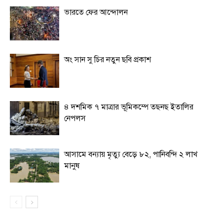
ভারতে ফের আন্দোলন
অং সান সু চির নতুন ছবি প্রকাশ
৪ দশমিক ৭ মাত্রার ভূমিকম্পে তছনছ ইতালির
নেপলস
আসামে বন্যায় মৃত্যু বেড়ে ৮২, পানিবন্দি ২ লাখ
মানুষ