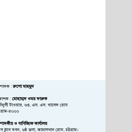
্পাদক :
রুশো মাহমুদ
রকাশক :
মোহাম্মদ ওমর ফারুক
্ণফুলী টাওয়ার, ৬৩, এস. এস. খালেদ রোড
্টগ্রাম-৪০০০
্পাদকীয় ও বাণিজ্যিক কার্যালয়
রেস ক্লাব ভবন, ৬ষ্ঠ তলা, জামালখান রোড, চট্টগ্রাম।