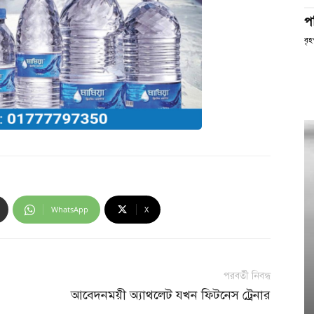
প
বৃহ
WhatsApp
X
পরবর্তী নিবন্ধ
আবেদনময়ী অ্যাথলেট যখন ফিটনেস ট্রেনার