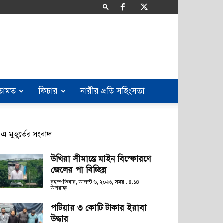
তামত
ফিচার
নারীর প্রতি সহিংসতা
এ মুহূর্তের সংবাদ
উখিয়া সীমান্তে মাইন বিস্ফোরণে
জেলের পা বিচ্ছিন্ন
বৃহস্পতিবার, আগস্ট ৬, ২০২৬; সময় : ৪:১৪
অপরাহ্ণ
পটিয়ায় ৩ কোটি টাকার ইয়াবা
উদ্ধার