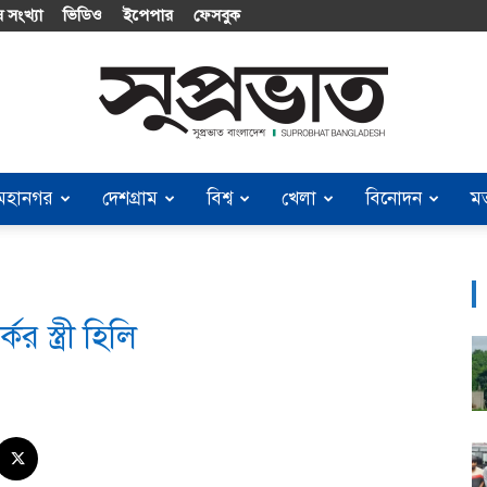
 সংখ্যা
ভিডিও
ইপেপার
ফেসবুক
মহানগর
দেশগ্রাম
বিশ্ব
খেলা
বিনোদন
ম
Suprobhat
 স্ত্রী হিলি
Bangladesh