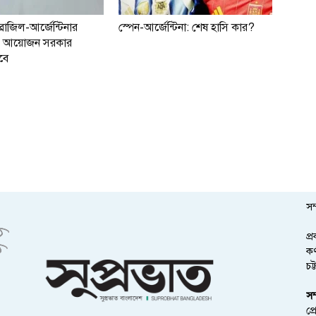
্রাজিল-আর্জেন্টিনার
স্পেন-আর্জেন্টিনা: শেষ হাসি কার?
াচ আয়োজন সরকার
বে
সম
প্
কর
চট
সম
প্