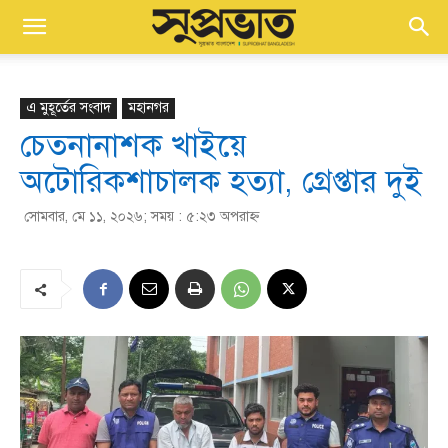
এ মুহূর্তের সংবাদ
মহানগর
চেতনানাশক খাইয়ে
অটোরিকশাচালক হত্যা, গ্রেপ্তার দুই
সোমবার, মে ১১, ২০২৬; সময় : ৫:২৩ অপরাহ্ণ