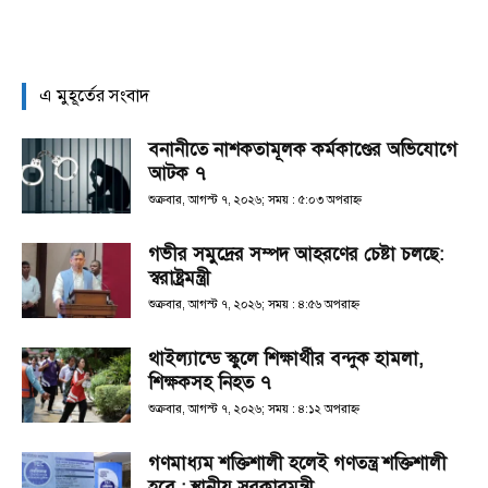
এ মুহূর্তের সংবাদ
বনানীতে নাশকতামূলক কর্মকাণ্ডের অভিযোগে
আটক ৭
শুক্রবার, আগস্ট ৭, ২০২৬; সময় : ৫:০৩ অপরাহ্ণ
গভীর সমুদ্রের সম্পদ আহরণের চেষ্টা চলছে:
স্বরাষ্ট্রমন্ত্রী
শুক্রবার, আগস্ট ৭, ২০২৬; সময় : ৪:৫৬ অপরাহ্ণ
থাইল্যান্ডে স্কুলে শিক্ষার্থীর বন্দুক হামলা,
শিক্ষকসহ নিহত ৭
শুক্রবার, আগস্ট ৭, ২০২৬; সময় : ৪:১২ অপরাহ্ণ
গণমাধ্যম শক্তিশালী হলেই গণতন্ত্র শক্তিশালী
হবে : স্থানীয় সরকারমন্ত্রী