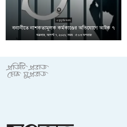
এ মুহূর্তের সংবাদ
বনানীতে নাশকতামূলক কর্মকাণ্ডের অভিযোগে আটক ৭
শুক্রবার, আগস্ট ৭, ২০২৬; সময় : ৫:০৩ অপরাহ্ণ