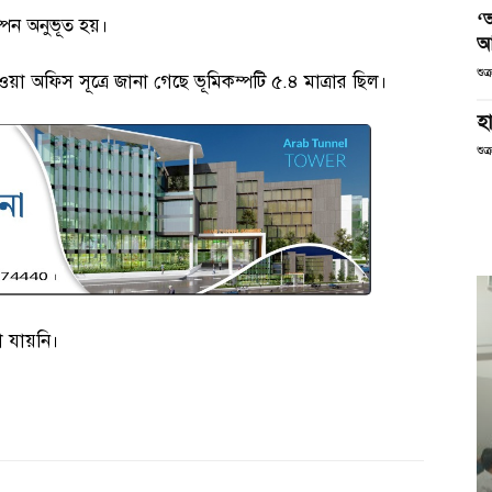
‘
ম্পন অনুভূত হয়।
আ
শুক
া অফিস সূত্রে জানা গেছে ভূমিকম্পটি ৫.৪ মাত্রার ছিল।
হা
শুক
া যায়নি।