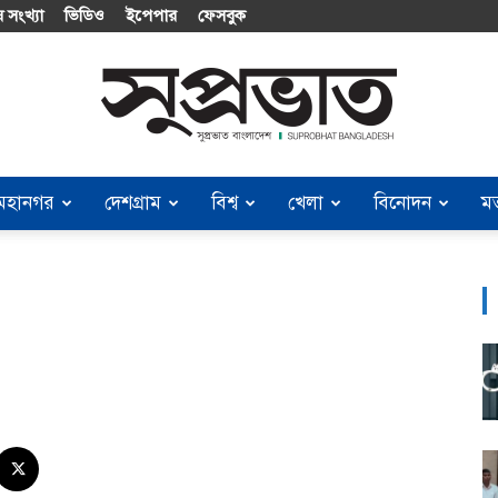
 সংখ্যা
ভিডিও
ইপেপার
ফেসবুক
মহানগর
দেশগ্রাম
বিশ্ব
খেলা
বিনোদন
ম
Suprobhat
Bangladesh