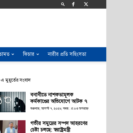
তামত
ফিচার
নারীর প্রতি সহিংসতা
এ মুহূর্তের সংবাদ
বনানীতে নাশকতামূলক
কর্মকাণ্ডের অভিযোগে আটক ৭
শুক্রবার, আগস্ট ৭, ২০২৬; সময় : ৫:০৩ অপরাহ্ণ
গভীর সমুদ্রের সম্পদ আহরণের
চেষ্টা চলছে: স্বরাষ্ট্রমন্ত্রী