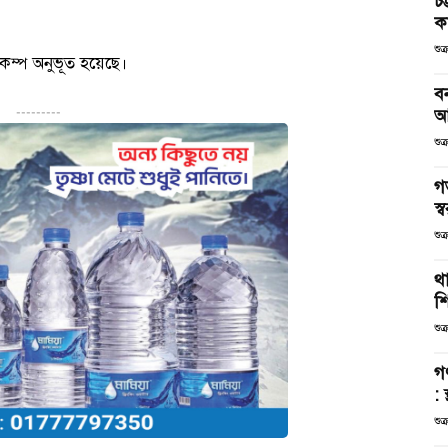
চট
কর
শুক
ূমিকম্প অনুভূত হয়েছে।
ব
আ
---------
শুক
গ
স্ব
শুক
থা
শ
শুক
গ
: 
শুক