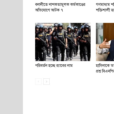
বনানীতে নাশকতামূলক কর্মকাণ্ডের
গণমাধ্যম শক
অভিযোগে আটক ৭
শক্তিশালী হব
পরিবর্তন হচ্ছে র‌্যাবের নাম
হাসিনাকে ভ
প্রশ্ন বিএনপি