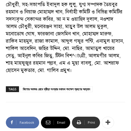
চৌধুরী, সহ-সভাপতি ইবাদুল হক লুলু, যুগ্ম সম্পাদক তৈয়বুর
রহমান ও নিয়াজ মোহাম্মদ খান, নির্বাহী কমিটি ও বিভিন্ন কমিটির
সদস্যবৃন্দ সেকান্দর কবির, আ ন ম ওয়াহিদ দুলাল, নওশাদ
আলম চৌধুরী, মনোরঞ্জন সাহা, মাহ্বুব উল আলম মুকুল,
মনোতোষ ঘোষ, ফারজানা জেসমিন খান, মোহাম্মদ মারুফ,
রাকিব মাহমুদ, রাজা কামাল, আব্দুল গফুর পন্টি, এনামুল হাসান,
শাকিল আবেদিন, জহির উদ্দিন, মো. নাছির, আমাতুল খায়ের
সেতু, আইনুল কবির জিতু, টিটন বিশ^াংগ্রী, আলমগীর আলম,
শাহ মাহফুজুর রহমান পল্লব, এম এ মুছা বাবলু, মো. আশরাফ
হোসেন মুকতার, মো. গালিব প্রমুখ।
TAGS
কিশোর অবক্ষয় রোধে ক্রীড়া সংস্থার যথাযথ পদক্ষেপ গ্রহণের আহ্বান
Facebook
Email
Print