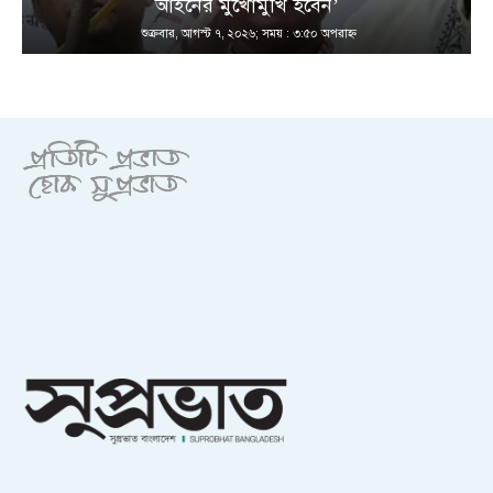
আইনের মুখোমুখি হবেন’
শুক্রবার, আগস্ট ৭, ২০২৬; সময় : ৩:৫০ অপরাহ্ণ