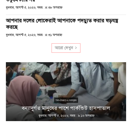
বুধবার, আগস্ট ৫, ২০২৬; সময় : ৪:৩৮ অপরাহ্ণ
আপনার দলের লোকেরাই আপনাকে পদচ্যুত করার ষড়যন্ত্র
করছে
বুধবার, আগস্ট ৫, ২০২৬; সময় : ৪:৩১ অপরাহ্ণ
আরো দেখুন
শৈল-সৈকত ও দেশগ্রাম
ণ
বন্যাদুর্গত মানুষের পাশে পার্কভিউ হাসপাতাল
বুধবার, আগস্ট ৫, ২০২৬; সময় : ৯:১৬ অপরাহ্ণ