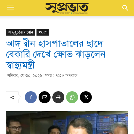
এ মুহূর্তের সংবাদ
স্বদেশ
আদ্ দ্বীন হাসপাতালের ছাদে
বেকারি দেখে ক্ষোভ ঝাড়লেন
স্বাস্থ্যমন্ত্রী
শনিবার, মে ৩০, ২০২৬; সময় : ৭:৩৫ অপরাহ্ণ