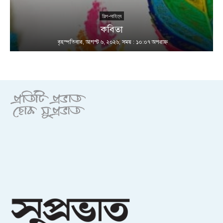
শিল্প-সাহিত্য
কবিতা
বৃহস্পতিবার, আগস্ট ৬, ২০২৬; সময় : ১০:০৭ অপরাহ্ণ