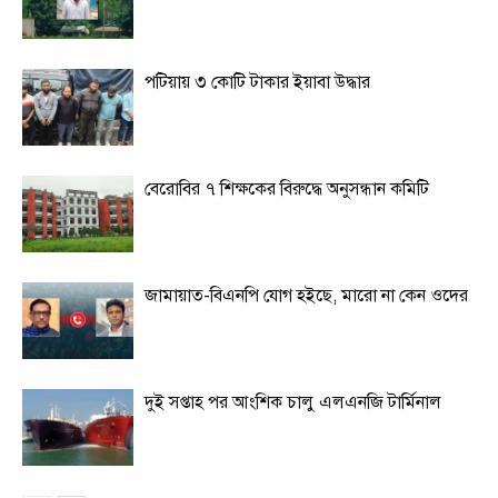
পটিয়ায় ৩ কোটি টাকার ইয়াবা উদ্ধার
বেরোবির ৭ শিক্ষকের বিরুদ্ধে অনুসন্ধান কমিটি
জামায়াত-বিএনপি যোগ হইছে, মারো না কেন ওদের
দুই সপ্তাহ পর আংশিক চালু এলএনজি টার্মিনাল