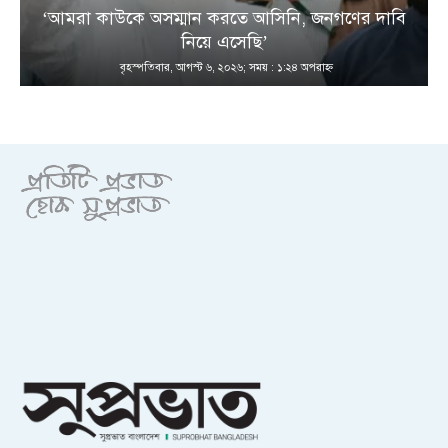
‘আমরা কাউকে অসম্মান করতে আসিনি, জনগণের দাবি
নিয়ে এসেছি’
বৃহস্পতিবার, আগস্ট ৬, ২০২৬; সময় : ১:২৪ অপরাহ্ণ