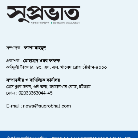
সম্পাদক :
রুশো মাহমুদ
প্রকাশক :
মোহাম্মদ ওমর ফারুক
কর্ণফুলী টাওয়ার, ৬৩, এস. এস. খালেদ রোড চট্টগ্রাম-৪০০০
সম্পাদকীয় ও বাণিজ্যিক কার্যালয়
প্রেস ক্লাব ভবন, ৬ষ্ঠ তলা, জামালখান রোড, চট্টগ্রাম।
ফোন : 02333363044-45
E-mail :
news@suprobhat.com