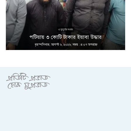
এ মুহূর্তের সংবাদ
পটিয়ায় ৩ কোটি টাকার ইয়াবা উদ্ধার
বৃহস্পতিবার, আগস্ট ৬, ২০২৬; সময় : ৪:০৭ অপরাহ্ণ