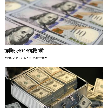
ক্রলিং পেগ পদ্ধতি কী
বুধবার, মে ৮, ২০২৪; সময় : ৮:২৫ অপরাহ্ণ