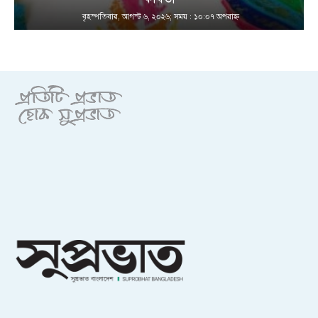
বৃহস্পতিবার, আগস্ট ৬, ২০২৬; সময় : ১০:০৭ অপরাহ্ণ