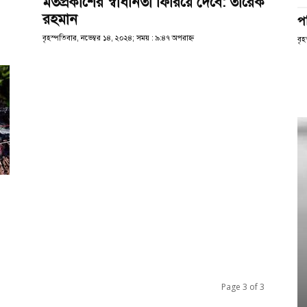
মতপ্রকাশের স্বাধীনতা ফিরিয়ে দেবে: তারেক
রহমান
প
বৃহস্পতিবার, নভেম্বর ১৪, ২০২৪; সময় : ৯:৪৭ অপরাহ্ণ
বৃহ
Page 3 of 3