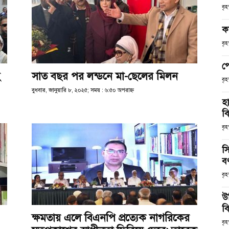
বৃ
ক
বৃ
প
সাত বছর পর লন্ডনে মা-ছেলের মিলন
বৃ
বুধবার, জানুয়ারি ৮, ২০২৫; সময় : ৬:৫০ অপরাহ্ণ
হ
ব
বৃহ
স
ব
বৃহ
উ
বি
ক্ষমতায় এলে বিএনপি প্রত্যেক নাগরিকের
বৃহ