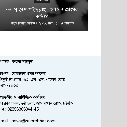
শিল্প-সাহিত্য
রুদ্র মুহম্মদ শহীদুল্লাহ্ : দ্রোহ ও প্রেমের
কন্ঠস্বর
বৃহস্পতিবার, আগস্ট ৬, ২০২৬; সময় : ১০:১৪ অপরাহ্ণ
বৃহস্পতিবার, আগস্
্পাদক :
রুশো মাহমুদ
রকাশক :
মোহাম্মদ ওমর ফারুক
্ণফুলী টাওয়ার, ৬৩, এস. এস. খালেদ রোড
্টগ্রাম-৪০০০
্পাদকীয় ও বাণিজ্যিক কার্যালয়
রেস ক্লাব ভবন, ৬ষ্ঠ তলা, জামালখান রোড, চট্টগ্রাম।
োন : 02333363044-45
mail :
news@suprobhat.com