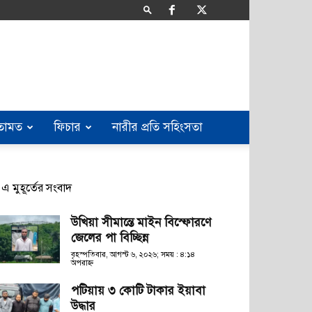
তামত
ফিচার
নারীর প্রতি সহিংসতা
এ মুহূর্তের সংবাদ
উখিয়া সীমান্তে মাইন বিস্ফোরণে
জেলের পা বিচ্ছিন্ন
বৃহস্পতিবার, আগস্ট ৬, ২০২৬; সময় : ৪:১৪
অপরাহ্ণ
পটিয়ায় ৩ কোটি টাকার ইয়াবা
উদ্ধার