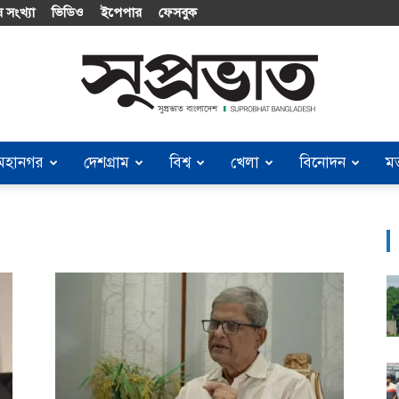
 সংখ্যা
ভিডিও
ইপেপার
ফেসবুক
মহানগর
দেশগ্রাম
বিশ্ব
খেলা
বিনোদন
ম
Suprobhat
Bangladesh