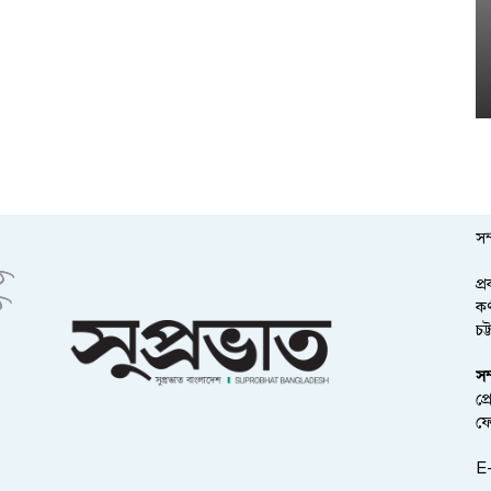
সম
প্
কর
চট
সম
প্
ফ
E-