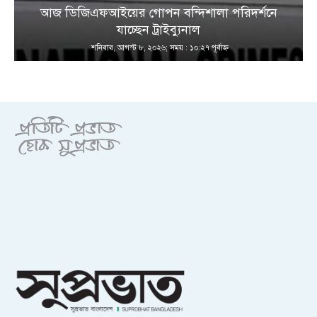
আজ ডিজিএফআইয়ের গোপন বন্দিশালা পরিদর্শনে
যাচ্ছেন ট্রাইব্যুনাল
শনিবার, আগস্ট ৮, ২০২৬; সময় : ১০:২৭ পূর্বাহ্ণ