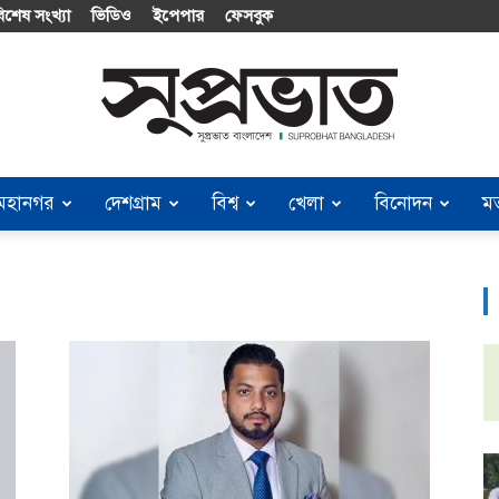
িশেষ সংখ্যা
ভিডিও
ইপেপার
ফেসবুক
মহানগর
দেশগ্রাম
বিশ্ব
খেলা
বিনোদন
ম
Suprobhat
Bangladesh