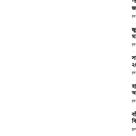
‘
জ
বৃহ
জু
মন
বৃহ
সা
২
বৃহ
হ
অব
বৃ
ব
ব
বু