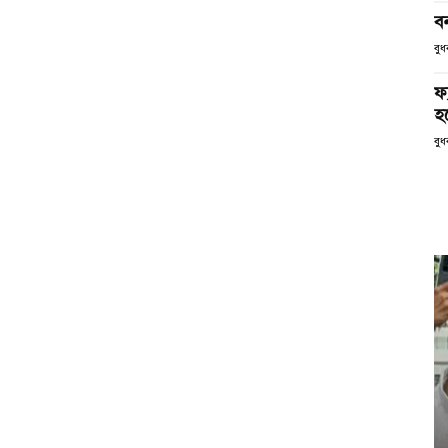
ব
বুধ
ফ
হব
বুধ