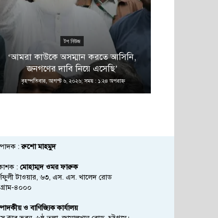
টপ নিউজ
এ 
‘আমরা কাউকে অসম্মান করতে আসিনি,
জুলাই গণঅভ্যুত্থ
জনগণের দাবি নিয়ে এসেছি’
মন্ত্রণা
বৃহস্পতিবার, আগস্ট ৬, ২০২৬; সময় : ১:২৪ অপরাহ্ণ
বৃহস্পতিবার, আগস্
্পাদক :
রুশো মাহমুদ
রকাশক :
মোহাম্মদ ওমর ফারুক
্ণফুলী টাওয়ার, ৬৩, এস. এস. খালেদ রোড
্টগ্রাম-৪০০০
্পাদকীয় ও বাণিজ্যিক কার্যালয়