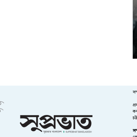
সম
প্
কর
চট
সম