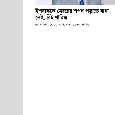
ইশরাককে মেয়রের শপথ পড়াতে বাধা
নেই, রিট খারিজ
বৃহস্পতিবার, মে ২২, ২০২৫; সময় : ১২:৪০ অপরাহ্ণ