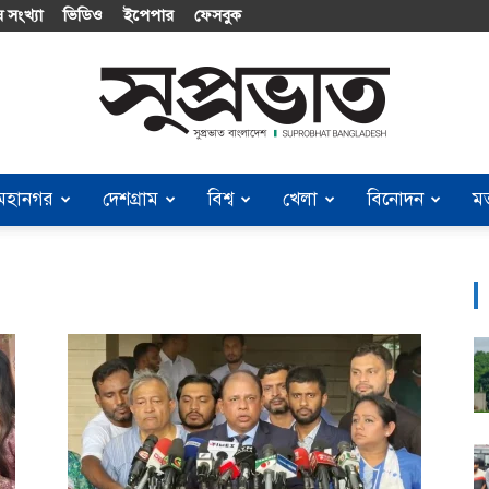
 সংখ্যা
ভিডিও
ইপেপার
ফেসবুক
মহানগর
দেশগ্রাম
বিশ্ব
খেলা
বিনোদন
ম
Suprobhat
Bangladesh