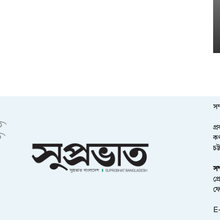
সম
প্
কর
চট
সম
প্
ফ
E-