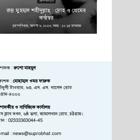
শিল্প-সাহিত্য
রুদ্র মুহম্মদ শহীদুল্লাহ্ : দ্রোহ ও প্রেমের
কন্ঠস্বর
বৃহস্পতিবার, আগস্ট ৬, ২০২৬; সময় : ১০:১৪ অপরাহ্ণ
বৃহস্পতিবার, আগস্
্পাদক :
রুশো মাহমুদ
রকাশক :
মোহাম্মদ ওমর ফারুক
্ণফুলী টাওয়ার, ৬৩, এস. এস. খালেদ রোড
্টগ্রাম-৪০০০
্পাদকীয় ও বাণিজ্যিক কার্যালয়
রেস ক্লাব ভবন, ৬ষ্ঠ তলা, জামালখান রোড, চট্টগ্রাম।
োন : 02333363044-45
mail :
news@suprobhat.com