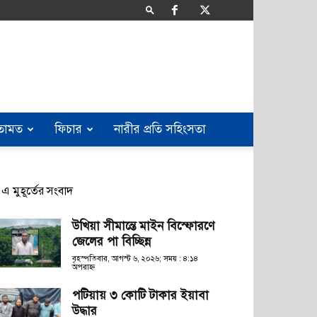
তামত
ফিচার
নারীর প্রতি সহিংসতা
এ মুহূর্তের সংবাদ
উখিয়া সীমান্তে মাইন বিস্ফোরণে
জেলের পা বিচ্ছিন্ন
বৃহস্পতিবার, আগস্ট ৬, ২০২৬; সময় : ৪:১৪
অপরাহ্ণ
পটিয়ায় ৩ কোটি টাকার ইয়াবা
উদ্ধার