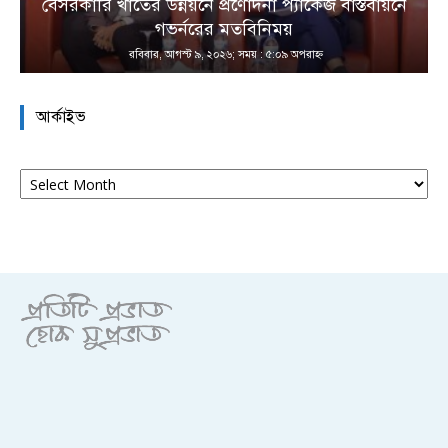
বেসরকারি খাতের উন্নয়নে প্রণোদনা প্যাকেজ বাস্তবায়নে
া
গভর্নরের মতবিনিময়
রবিবার, আগস্ট ৯, ২০২৬; সময় : ৫:০৯ অপরাহ্ণ
আর্কাইভ
আর্কাইভ