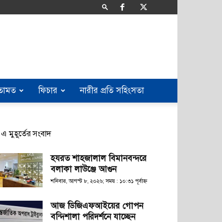
তামত
ফিচার
নারীর প্রতি সহিংসতা
এ মুহূর্তের সংবাদ
হযরত শাহজালাল বিমানবন্দরে
বলাকা লাউঞ্জে আগুন
শনিবার, আগস্ট ৮, ২০২৬; সময় : ১০:৩১ পূর্বাহ্ণ
আজ ডিজিএফআইয়ের গোপন
বন্দিশালা পরিদর্শনে যাচ্ছেন