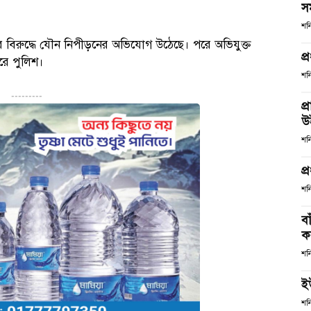
স
শন
বকের বিরুদ্ধে যৌন নিপীড়নের অভিযোগ উঠেছে। পরে অভিযুক্ত
প্
রে পুলিশ।
শন
---------
প্
উ
শন
প্
শন
ব
কর
শন
ই
শন