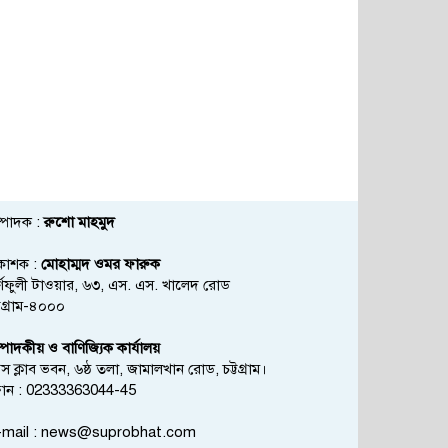
্পাদক :
রুশো মাহমুদ
রকাশক :
মোহাম্মদ ওমর ফারুক
্ণফুলী টাওয়ার, ৬৩, এস. এস. খালেদ রোড
্টগ্রাম-৪০০০
্পাদকীয় ও বাণিজ্যিক কার্যালয়
রেস ক্লাব ভবন, ৬ষ্ঠ তলা, জামালখান রোড, চট্টগ্রাম।
োন : 02333363044-45
mail :
news@suprobhat.com