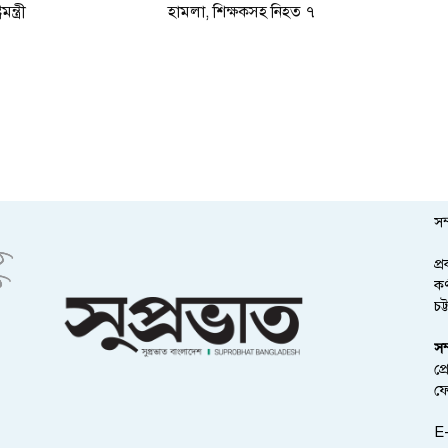
মন্ত্রী
হামলা, শিক্ষকসহ নিহত ৭
সম
প্
কর
চট
সম
প্
ফ
E-