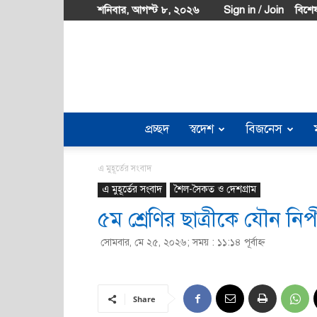
শনিবার, আগস্ট ৮, ২০২৬
Sign in / Join
বিশেষ
প্রচ্ছদ
স্বদেশ
বিজনেস
এ মুহূর্তের সংবাদ
এ মুহূর্তের সংবাদ
শৈল-সৈকত ও দেশগ্রাম
৫ম শ্রেণির ছাত্রীকে যৌন নি
সোমবার, মে ২৫, ২০২৬; সময় : ১১:১৪ পূর্বাহ্ণ
Share