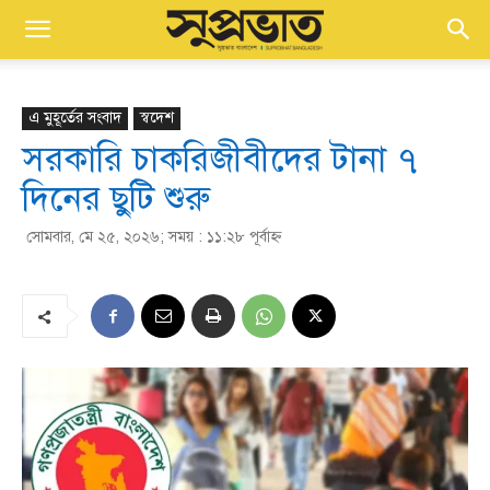
এ মুহূর্তের সংবাদ
স্বদেশ
সরকারি চাকরিজীবীদের টানা ৭
দিনের ছুটি শুরু
সোমবার, মে ২৫, ২০২৬; সময় : ১১:২৮ পূর্বাহ্ণ