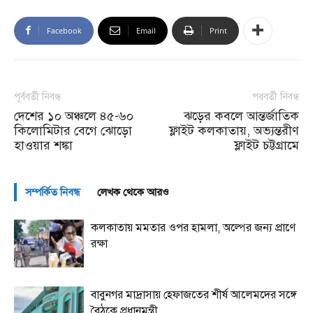
Facebook
Email
Print
পূর্ববর্তী নিবন্ধ
পরবর্তী নিবন্ধ
দেশের ১০ অঞ্চলে ৪৫-৬০
ঝড়ের কবলে আন্তর্জাতিক
কিলোমিটার বেগে ঝোড়ো
ফ্লাইট কলকাতায়, অভ্যন্তরীণ
হাওয়ার শঙ্কা
ফ্লাইট চট্টগ্রামে
সম্পর্কিত নিবন্ধ
লেখক থেকে আরও
কলকাতায় মমতার ওপর হামলা, অল্পের জন্য প্রাণে
রক্ষা
বাবুনগর মাদ্রাসায় হেফাজতের শীর্ষ আলেমদের সঙ্গে
বৈঠকে প্রধানমন্ত্রী