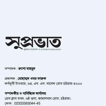
সম্পাদক :
রুশো মাহমুদ
প্রকাশক :
মোহাম্মদ ওমর ফারুক
কর্ণফুলী টাওয়ার, ৬৩, এস. এস. খালেদ রোড চট্টগ্রাম-৪০০০
সম্পাদকীয় ও বাণিজ্যিক কার্যালয়
প্রেস ক্লাব ভবন, ৬ষ্ঠ তলা, জামালখান রোড, চট্টগ্রাম।
ফোন : 02333363044-45