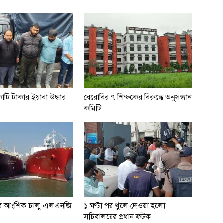
টি টাকার ইয়াবা উদ্ধার
বেরোবির ৭ শিক্ষকের বিরুদ্ধে অনুসন্ধান
কমিটি
 পর আংশিক চালু এলএনজি
১ ঘণ্টা পর খুলে দেওয়া হলো
সচিবালয়ের প্রধান ফটক