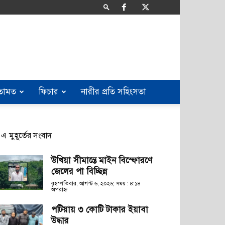
তামত
ফিচার
নারীর প্রতি সহিংসতা
এ মুহূর্তের সংবাদ
উখিয়া সীমান্তে মাইন বিস্ফোরণে
জেলের পা বিচ্ছিন্ন
বৃহস্পতিবার, আগস্ট ৬, ২০২৬; সময় : ৪:১৪
অপরাহ্ণ
পটিয়ায় ৩ কোটি টাকার ইয়াবা
উদ্ধার