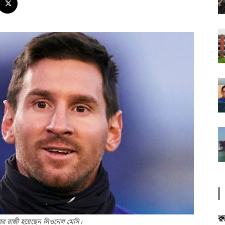
রু
াক্ষরের রাজী হয়েছেন লিওনেল মেসি।