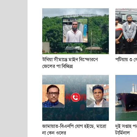
উখিয়া সীমান্তে মাইন বিস্ফোরণে
পটিয়ায় ৩ কো
জেলের পা বিচ্ছিন্ন
জামায়াত-বিএনপি যোগ হইছে, মারো
দুই সপ্তাহ
না কেন ওদের
টার্মিনাল