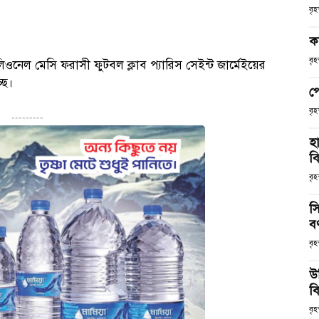
বৃ
ক
বৃ
িওনেল মেসি ফরাসী ফুটবল ক্লাব প্যারিস সেইন্ট জার্মেইয়ের
ছে।
প
বৃ
---------
হ
ব
বৃহ
স
ব
বৃহ
উ
বি
বৃহ