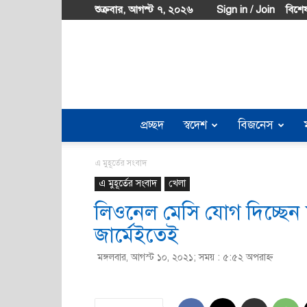
শুক্রবার, আগস্ট ৭, ২০২৬
Sign in / Join
বিশেষ
প্রচ্ছদ
স্বদেশ
বিজনেস
এ মুহূর্তের সংবাদ
এ মুহূর্তের সংবাদ
খেলা
লিওনেল মেসি যোগ দিচ্ছেন ফ
জার্মেইতেই
মঙ্গলবার, আগস্ট ১০, ২০২১; সময় : ৫:৫২ অপরাহ্ণ