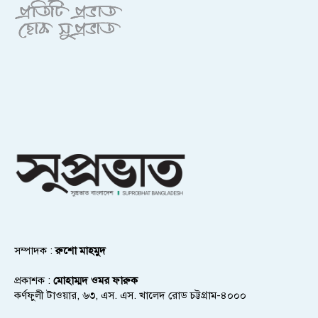
সম্পাদক :
রুশো মাহমুদ
প্রকাশক :
মোহাম্মদ ওমর ফারুক
কর্ণফুলী টাওয়ার, ৬৩, এস. এস. খালেদ রোড চট্টগ্রাম-৪০০০