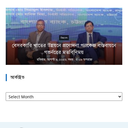
বিজনেস
বেসরকারি খাতের উন্নয়নে প্রণোদনা প্যাকেজ বাস্তবায়নে
া
গভর্নরের মতবিনিময়
রবিবার, আগস্ট ৯, ২০২৬; সময় : ৫:০৯ অপরাহ্ণ
আর্কাইভ
আর্কাইভ