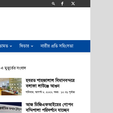
তামত
ফিচার
নারীর প্রতি সহিংসতা
এ মুহূর্তের সংবাদ
হযরত শাহজালাল বিমানবন্দরে
বলাকা লাউঞ্জে আগুন
শনিবার, আগস্ট ৮, ২০২৬; সময় : ১০:৩১ পূর্বাহ্ণ
আজ ডিজিএফআইয়ের গোপন
বন্দিশালা পরিদর্শনে যাচ্ছেন