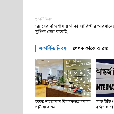
পূর্ববর্তী নিবন্ধ
‘র‌্যাবের বন্দিশালায় থাকা ব্যারিস্টার আরমানে
মুক্তির চেষ্টা করেছি’
সম্পর্কিত নিবন্ধ
লেখক থেকে আরও
হযরত শাহজালাল বিমানবন্দরে বলাকা
আজ ডিজিএ
লাউঞ্জে আগুন
বন্দিশালা পরি