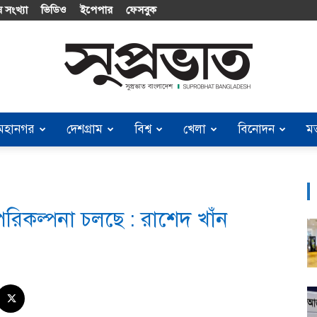
 সংখ্যা
ভিডিও
ইপেপার
ফেসবুক
মহানগর
দেশগ্রাম
বিশ্ব
খেলা
বিনোদন
ম
Suprobhat
পরিকল্পনা চলছে : রাশেদ খাঁন
Bangladesh