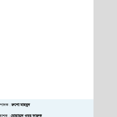
্পাদক :
রুশো মাহমুদ
রকাশক :
মোহাম্মদ ওমর ফারুক