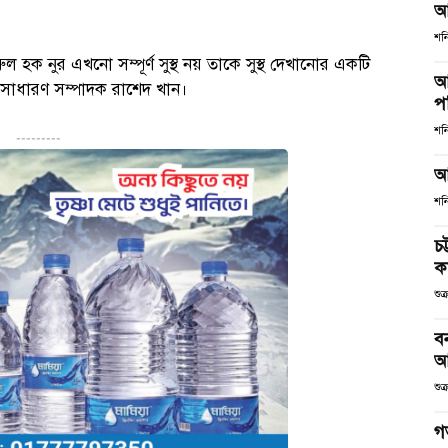
আ
শনি
ক নুর এখনো সম্পূর্ণ সুস্থ নয় তাকে সুস্থ দেখানোর একটি
আ
সাধারণ সম্পাদক রাশেদ খান।
পর
শনি
---------
আ
শনি
চট
কর
শুক
ব
আ
শুক
গ