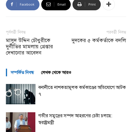
Facebook
Email
Print
পূর্ববর্তী নিবন্ধ
পরবর্তী নিবন্ধ
মাসুদ উদ্দিন চৌধুরীকে
দুদকের ৫ কর্মকর্তাকে বদলি
দুর্নীতির মামলায় গ্রেপ্তার
দেখানোর আবেদন
সম্পর্কিত নিবন্ধ
লেখক থেকে আরও
বনানীতে নাশকতামূলক কর্মকাণ্ডের অভিযোগে আটক
৭
গভীর সমুদ্রের সম্পদ আহরণের চেষ্টা চলছে:
স্বরাষ্ট্রমন্ত্রী