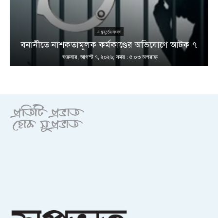
এ মুহূর্তের সংবাদ
বনানীতে নাশকতামূলক কর্মকাণ্ডের অভিযোগে আটক ৭
শুক্রবার, আগস্ট ৭, ২০২৬; সময় : ৫:০৩ অপরাহ্ণ