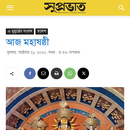
এ মুহূর্তের সংবাদ
স্বদেশ
আজ মহাষষ্ঠী
বুধবার, অক্টোবর ২১, ২০২০; সময় : ৩:৪৬ অপরাহ্ণ