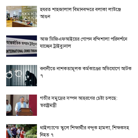
হযরত শাহজালাল বিমানবন্দরে বলাকা লাউঞ্জে
আগুন
আজ ডিজিএফআইয়ের গোপন বন্দিশালা পরিদর্শনে
যাচ্ছেন ট্রাইব্যুনাল
বনানীতে নাশকতামূলক কর্মকাণ্ডের অভিযোগে আটক
৭
গভীর সমুদ্রের সম্পদ আহরণের চেষ্টা চলছে:
স্বরাষ্ট্রমন্ত্রী
থাইল্যান্ডে স্কুলে শিক্ষার্থীর বন্দুক হামলা, শিক্ষকসহ
নিহত ৭