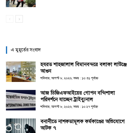
এ মুহূর্তের সংবাদ
হযরত শাহজালাল বিমানবন্দরে বলাকা লাউঞ্জে
আগুন
শনিবার, আগস্ট ৮, ২০২৬; সময় : ১০:৩১ পূর্বাহ্ণ
আজ ডিজিএফআইয়ের গোপন বন্দিশালা
পরিদর্শনে যাচ্ছেন ট্রাইব্যুনাল
শনিবার, আগস্ট ৮, ২০২৬; সময় : ১০:২৭ পূর্বাহ্ণ
বনানীতে নাশকতামূলক কর্মকাণ্ডের অভিযোগে
আটক ৭