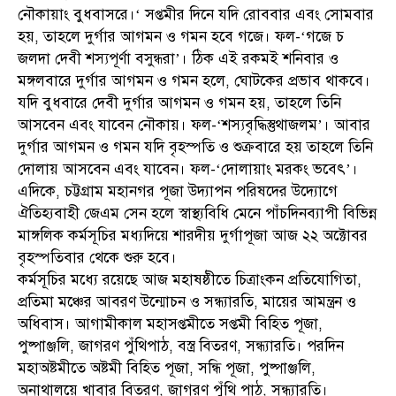
নৌকায়াং বুধবাসরে।‘ সপ্তমীর দিনে যদি রোববার এবং সোমবার
হয়, তাহলে দুর্গার আগমন ও গমন হবে গজে। ফল-‘গজে চ
জলদা দেবী শস্যপূর্ণা বসুন্ধরা’। ঠিক এই রকমই শনিবার ও
মঙ্গলবারে দুর্গার আগমন ও গমন হলে, ঘোটকের প্রভাব থাকবে।
যদি বুধবারে দেবী দুর্গার আগমন ও গমন হয়, তাহলে তিনি
আসবেন এবং যাবেন নৌকায়। ফল-‘শস্যবৃদ্ধিস্তুথাজলম’। আবার
দুর্গার আগমন ও গমন যদি বৃহস্পতি ও শুক্রবারে হয় তাহলে তিনি
দোলায় আসবেন এবং যাবেন। ফল-‘দোলায়াং মরকং ভবেৎ’।
এদিকে, চট্টগ্রাম মহানগর পূজা উদ্যাপন পরিষদের উদ্যোগে
ঐতিহ্যবাহী জেএম সেন হলে স্বাস্থ্যবিধি মেনে পাঁচদিনব্যাপী বিভিন্ন
মাঙ্গলিক কর্মসূচির মধ্যদিয়ে শারদীয় দুর্গাপূজা আজ ২২ অক্টোবর
বৃহস্পতিবার থেকে শুরু হবে।
কর্মসূচির মধ্যে রয়েছে আজ মহাষষ্ঠীতে চিত্রাংকন প্রতিযোগিতা,
প্রতিমা মঞ্চের আবরণ উন্মোচন ও সন্ধ্যারতি, মায়ের আমন্ত্রন ও
অধিবাস। আগামীকাল মহাসপ্তমীতে সপ্তমী বিহিত পূজা,
পুষ্পাঞ্জলি, জাগরণ পুঁথিপাঠ, বস্ত্র বিতরণ, সন্ধ্যারতি। পরদিন
মহাঅষ্টমীতে অষ্টমী বিহিত পূজা, সন্ধি পূজা, পুষ্পাঞ্জলি,
অনাথালয়ে খাবার বিতরণ, জাগরণ পুঁথি পাঠ, সন্ধ্যারতি।