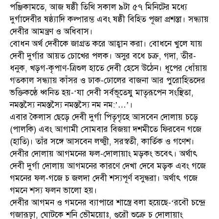
পঞ্জিকামতে, আজ ষষ্ঠী তিথি সকাল ৯টা ৫৭ মিনিটের মধ্যে
দুর্গাদেবীর ষষ্ঠ্যাদি কল্পারম্ভ এবং ষষ্ঠী বিহিত পূজা প্রশস্তা। সন্ধ্যায়
দেবীর আমন্ত্রণ ও অধিবাস।
বোধন অর্থ দেবীকে জাগ্রত করে আহ্বান করা। বোধনে খুলে যায়
দেবী দুর্গার আয়ত চোখের পলক। অসুর বধে চক্র, গদা, তীর-
ধনুক, খড়গ-কৃপাণ-ত্রিশুল হাতে দেবী হেসে উঠেন। ধূপের ধোঁয়ায়
গতকাল সন্ধ্যায় কাঁসর ও ঢাক-ঢোলের বাজনা আর পুরোহিতদের
ভক্তিকণ্ঠে ধ্বনিত হয়-‘যা দেবী সর্বভূতেষু মাতৃরূপেন সংস্থিতা,
নমস্তস্যৈ নমস্তস্যৈ নমস্তস্যৈ নম নম:’…’।
এবার কৈলাস ছেড়ে দেবী দুর্গা পিতৃগৃহে আসবেন দোলায় চড়ে
(পালকি) এবং আগামী সোমবার বিজয়া দশমীতে ফিরবেন গজে
(হাতি)। তাঁর সঙ্গে আসবেন লক্ষ্মী, সরস্বতী, কার্তিক ও গণেশ।
দেবীর দোলায় আগমনের ফল-দোলায়াং মড়কং ভবেৎ। অর্থাৎ
দেবী দুর্গা দোলায় আগমনের কারণে দেখা দেবে মড়ক এবং গজে
গমনের ফল-গজে চ জলদা দেবী শস্যপূর্ণ বসুন্ধরা। অর্থাৎ গজে
গমনে শস্য ফলন ভালো হয়।
দেবীর আগমন ও গমনের ব্যাপারে শাস্ত্রে বলা হয়েছে-‘রবৌ চন্দ্রে
গজারূঢ়া, ঘোটকে শনি ভৌময়োঃ, গুরৌ শুক্রে চ দোলায়াং