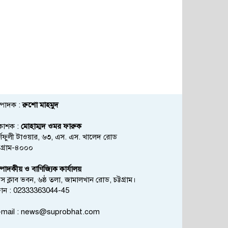
্পাদক :
রুশো মাহমুদ
রকাশক :
মোহাম্মদ ওমর ফারুক
্ণফুলী টাওয়ার, ৬৩, এস. এস. খালেদ রোড
্টগ্রাম-৪০০০
্পাদকীয় ও বাণিজ্যিক কার্যালয়
রেস ক্লাব ভবন, ৬ষ্ঠ তলা, জামালখান রোড, চট্টগ্রাম।
োন : 02333363044-45
mail :
news@suprobhat.com