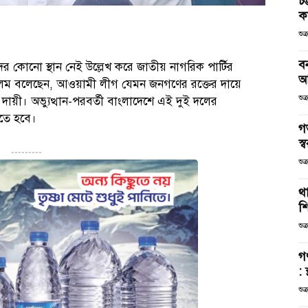
চট
কর
শুক
ব
ের কোনো স্থান নেই উল্লেখ করে জাতীয় নাগরিক পার্টির
আ
আলম বলেছেন, আওয়ামী লীগ যেমন জনগণের রক্তের দায়ে
শুক
দায়ী। অভ্যুত্থান-পরবর্তী বাংলাদেশে এই দুই দলের
রতে হবে।
গ
স্ব
---------
শুক
থা
শ
শুক
গ
: 
শুক