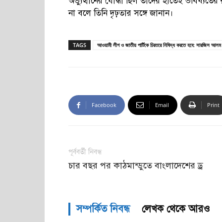
অভ্যুত্থানের যোদ্ধা ছিল তাদের হাতেই ভবিষ্যত
না বলে তিনি দৃঢ়তার সঙ্গে জানান।
TAGS
আওয়ামী লীগ ও জাতীয় পার্টিকে চিরতরে নিষিদ্ধ করতে হবে: সারজিস আলম
Facebook
Email
Print
পূর্ববর্তী নিবন্ধ
চার বছর পর কাঠমান্ডুতে বাংলাদেশের ড্র
সম্পর্কিত নিবন্ধ
লেখক থেকে আরও