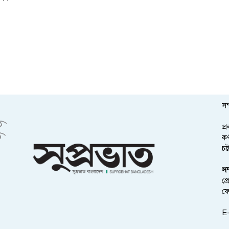
সম
প্
কর
চট
সম
প্
ফ
E-