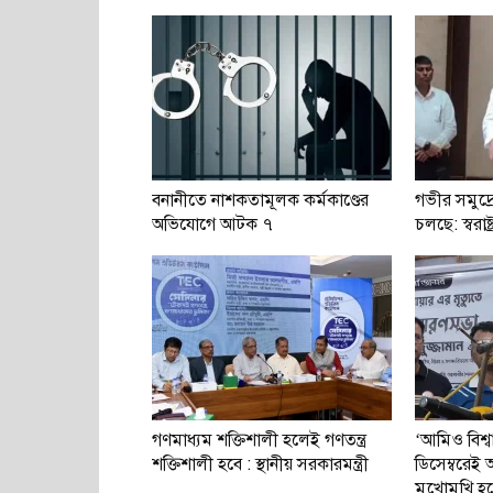
বনানীতে নাশকতামূলক কর্মকাণ্ডের
গভীর সমুদ্র
অভিযোগে আটক ৭
চলছে: স্বরাষ্ট্র
গণমাধ্যম শক্তিশালী হলেই গণতন্ত্র
‘আমিও বিশ্
শক্তিশালী হবে : স্থানীয় সরকারমন্ত্রী
ডিসেম্বরে
মুখোমুখি হ