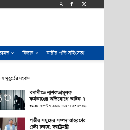
তামত
ফিচার
নারীর প্রতি সহিংসতা
এ মুহূর্তের সংবাদ
বনানীতে নাশকতামূলক
কর্মকাণ্ডের অভিযোগে আটক ৭
শুক্রবার, আগস্ট ৭, ২০২৬; সময় : ৫:০৩ অপরাহ্ণ
গভীর সমুদ্রের সম্পদ আহরণের
চেষ্টা চলছে: স্বরাষ্ট্রমন্ত্রী