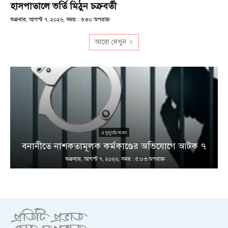
হাসপাতালে ভর্তি মিঠুন চক্রবর্তী
শুক্রবার, আগস্ট ৭, ২০২৬; সময় : ৩:৪০ অপরাহ্ণ
আরো দেখুন
এ মুহূর্তের সংবাদ
বনানীতে নাশকতামূলক কর্মকাণ্ডের অভিযোগে আটক ৭
শুক্রবার, আগস্ট ৭, ২০২৬; সময় : ৫:০৩ অপরাহ্ণ