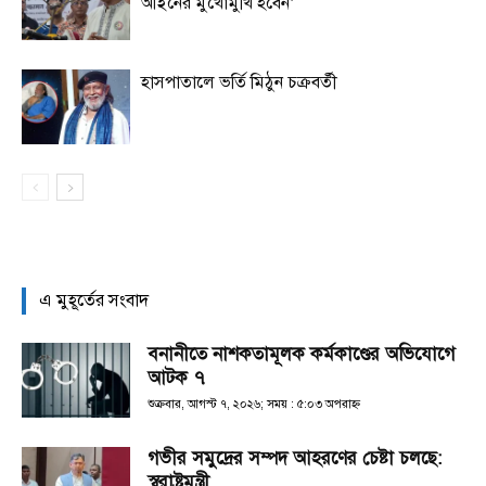
আইনের মুখোমুখি হবেন’
হাসপাতালে ভর্তি মিঠুন চক্রবর্তী
এ মুহূর্তের সংবাদ
বনানীতে নাশকতামূলক কর্মকাণ্ডের অভিযোগে
আটক ৭
শুক্রবার, আগস্ট ৭, ২০২৬; সময় : ৫:০৩ অপরাহ্ণ
গভীর সমুদ্রের সম্পদ আহরণের চেষ্টা চলছে:
স্বরাষ্ট্রমন্ত্রী