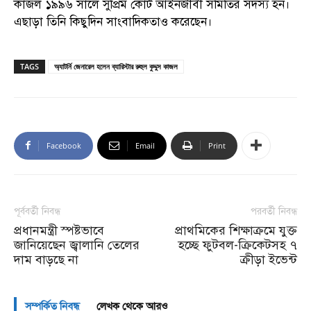
কাজল ১৯৯৬ সালে সুপ্রিম কোর্ট আইনজীবী সমিতির সদস্য হন।
এছাড়া তিনি কিছুদিন সাংবাদিকতাও করেছেন।
TAGS
অ্যাটর্নি জেনারেল হলেন ব্যারিস্টার রুহুল কুদ্দুস কাজল
Facebook
Email
Print
পূর্ববর্তী নিবন্ধ
পরবর্তী নিবন্ধ
প্রধানমন্ত্রী স্পষ্টভাবে
প্রাথমিকের শিক্ষাক্রমে যুক্ত
জানিয়েছেন জ্বালানি তেলের
হচ্ছে ফুটবল-ক্রিকেটসহ ৭
দাম বাড়ছে না
ক্রীড়া ইভেন্ট
সম্পর্কিত নিবন্ধ
লেখক থেকে আরও