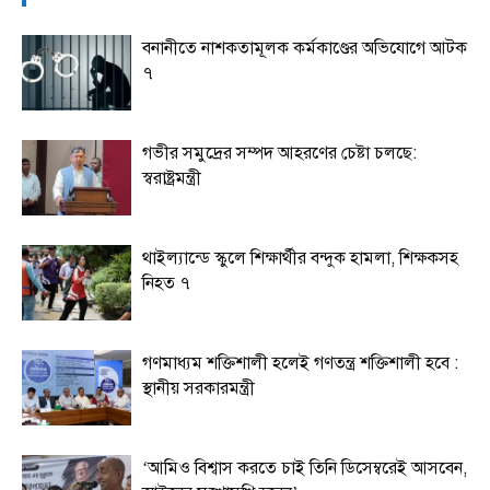
বনানীতে নাশকতামূলক কর্মকাণ্ডের অভিযোগে আটক
৭
গভীর সমুদ্রের সম্পদ আহরণের চেষ্টা চলছে:
স্বরাষ্ট্রমন্ত্রী
থাইল্যান্ডে স্কুলে শিক্ষার্থীর বন্দুক হামলা, শিক্ষকসহ
নিহত ৭
গণমাধ্যম শক্তিশালী হলেই গণতন্ত্র শক্তিশালী হবে :
স্থানীয় সরকারমন্ত্রী
‘আমিও বিশ্বাস করতে চাই তিনি ডিসেম্বরেই আসবেন,