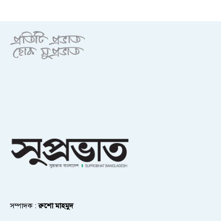
সম্পাদক :
রুশো মাহমুদ