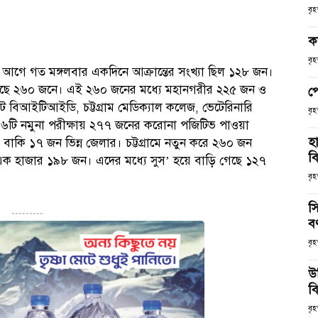
বৃ
ক
বৃ
 আগে গত মঙ্গলবার একদিনে আক্রান্তের সংখ্যা ছিল ১২৮ জন।
ঁছেছে ২৬০ জনে। এই ২৬০ জনের মধ্যে মহানগরীর ২২৫ জন ও
প
 বিআইটিআইডি, চট্টগ্রাম মেডিক্যাল কলেজ, ভেটেরিনারি
বৃ
৭৯৬টি নমুনা পরীক্ষায় ২৭৭ জনের করোনা পজিটিভ পাওয়া
হ
 বাকি ১৭ জন ভিন্ন জেলার। চট্টগ্রামে নতুন করে ২৬০ জন
ব
া এক হাজার ১৯৮ জন। এদের মধ্যে সুস’ হয়ে বাড়ি গেছে ১২৭
বৃহ
স
---------
ব
বৃহ
উ
বি
বৃহ