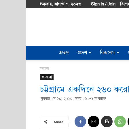
শুক্রবার, আগস্ট ৭, ২০২৬
Sign in / Join
বিশেষ
প্রচ্ছদ
স্বদেশ
বিজনেস
করোনা
করোনা
চট্টগ্রামে একদিনে ২৬০ কর
বুধবার, মে ২০, ২০২০; সময় : ৬:৫১ অপরাহ্ণ
Share