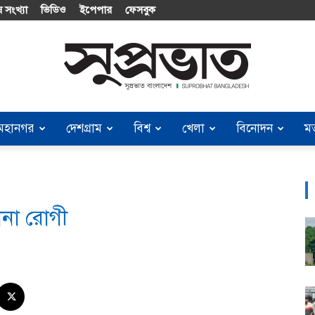
 সংখ্যা
ভিডিও
ইপেপার
ফেসবুক
মহানগর
দেশগ্রাম
বিশ্ব
খেলা
বিনোদন
ম
Suprobhat
োনা রোগী
Bangladesh