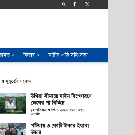
তামত
ফিচার
নারীর প্রতি সহিংসতা
এ মুহূর্তের সংবাদ
উখিয়া সীমান্তে মাইন বিস্ফোরণে
জেলের পা বিচ্ছিন্ন
বৃহস্পতিবার, আগস্ট ৬, ২০২৬; সময় : ৪:১৪
অপরাহ্ণ
পটিয়ায় ৩ কোটি টাকার ইয়াবা
উদ্ধার