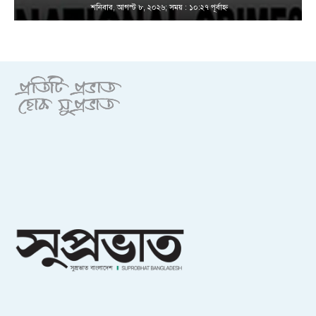
শনিবার, আগস্ট ৮, ২০২৬; সময় : ১০:২৭ পূর্বাহ্ণ