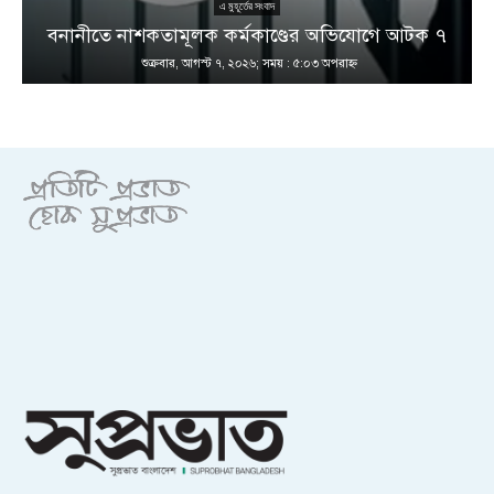
এ মুহূর্তের সংবাদ
বনানীতে নাশকতামূলক কর্মকাণ্ডের অভিযোগে আটক ৭
শুক্রবার, আগস্ট ৭, ২০২৬; সময় : ৫:০৩ অপরাহ্ণ