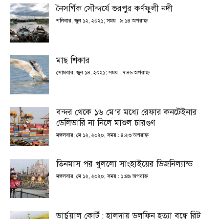
নৈসর্গিক সৌন্দর্যে ভরপুর কর্ণফুলী নদী
শনিবার, জুন ১২, ২০২১; সময় : ৯:১৪ অপরাহ্ণ
মাছ শিকার
সোমবার, জুন ১৪, ২০২১; সময় : ৭:৪৬ অপরাহ্ণ
বন্দর থেকে ১৬ মে’র মধ্যে রেফার কনটেইনার
ডেলিভারি না নিলে মাশুল চারগুণ
মঙ্গলবার, মে ১২, ২০২০; সময় : ৪:২৩ অপরাহ্ণ
তিনমাস পর খুললো সাংহাইয়ের ডিজনিল্যান্ড
মঙ্গলবার, মে ১২, ২০২০; সময় : ১:৪৯ অপরাহ্ণ
ভার্চুয়াল কোর্ট : হালদায় ডলফিন হত্যা বন্ধে রিট