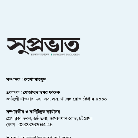
সম্পাদক :
রুশো মাহমুদ
প্রকাশক :
মোহাম্মদ ওমর ফারুক
কর্ণফুলী টাওয়ার, ৬৩, এস. এস. খালেদ রোড চট্টগ্রাম-৪০০০
সম্পাদকীয় ও বাণিজ্যিক কার্যালয়
প্রেস ক্লাব ভবন, ৬ষ্ঠ তলা, জামালখান রোড, চট্টগ্রাম।
ফোন : 02333363044-45
E-mail :
news@suprobhat.com