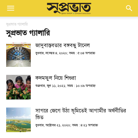
সুপ্রভাত গ্যালারি
সুপ্রভাত গ্যালারি
জাদুবাস্তবতার বঙ্গবন্ধু টানেল
বুধবার, নভেম্বর ৪, ২০২০; সময় : ৫:০৪ অপরাহ্ণ
কদমফুল নিয়ে শিশুরা
শুক্রবার, জুন ১১, ২০২১; সময় : ১০:০৯ অপরাহ্ণ
সাগরে জেগে উঠা ভূমিতেই আগামীর অর্থনীতির
ভিত
বুধবার, অক্টোবর ২১, ২০২০; সময় : ৪:২১ অপরাহ্ণ