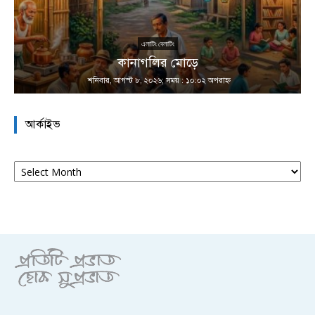
এলাটিং বেলাটিং
কানাগলির মোড়ে
শনিবার, আগস্ট ৮, ২০২৬; সময় : ১০:০২ অপরাহ্ণ
আর্কাইভ
আর্কাইভ