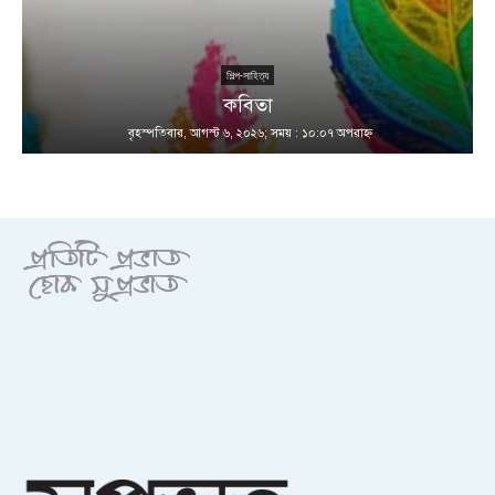
শিল্প-সাহিত্য
কবিতা
বৃহস্পতিবার, আগস্ট ৬, ২০২৬; সময় : ১০:০৭ অপরাহ্ণ