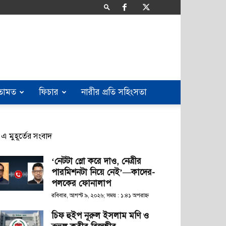
তামত
ফিচার
নারীর প্রতি সহিংসতা
এ মুহূর্তের সংবাদ
‘নেটটা স্লো করে দাও, নেত্রীর
পারমিশনটা নিয়ে নেই’—কাদের-
পলকের ফোনালাপ
রবিবার, আগস্ট ৯, ২০২৬; সময় : ১:৪১ অপরাহ্ণ
চিফ হুইপ নূরুল ইসলাম মণি ও