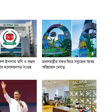
ূরুল ইসলাম মণি ও রুহুল
প্রধানমন্ত্রীর সফর ঘিরে সবুজের আবহ
র মনোনয়নপত্র সংগ্রহ
অক্সিজেন মোড়ে