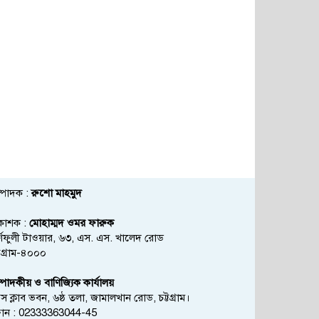
্পাদক :
রুশো মাহমুদ
রকাশক :
মোহাম্মদ ওমর ফারুক
্ণফুলী টাওয়ার, ৬৩, এস. এস. খালেদ রোড
্টগ্রাম-৪০০০
্পাদকীয় ও বাণিজ্যিক কার্যালয়
রেস ক্লাব ভবন, ৬ষ্ঠ তলা, জামালখান রোড, চট্টগ্রাম।
োন : 02333363044-45