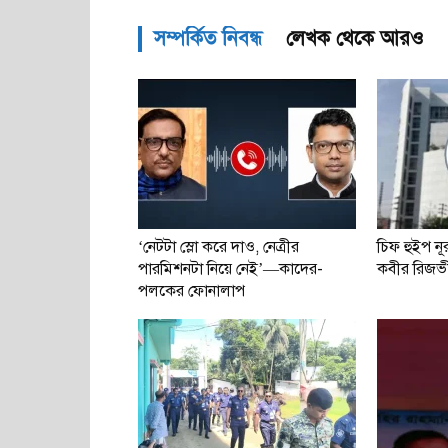
সম্পর্কিত নিবন্ধ
লেখক থেকে আরও
‘নেটটা স্লো করে দাও, নেত্রীর
চিফ হুইপ ন
পারমিশনটা নিয়ে নেই’—কাদের-
কবীর রিজভী
পলকের ফোনালাপ