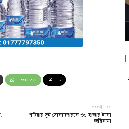
আর
WhatsApp
X
পরবর্তী নিবন্ধ
া,
পটিয়ায় দুই দোকানদারকে ৩০ হাজার টাকা
জরিমানা