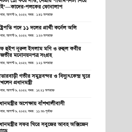
নেটটা স্লো করে দাও, নেত্রীর পারমিশনটা নিয়ে
েই’—কাদের-পলকের ফোনালাপ
িবার, আগস্ট ৯, ২০২৬; সময় : ১:৪১ অপরাহ্ণ
ষ্ট্রপতি পদে ১১ দলের প্রার্থী কর্নেল অলি
িবার, আগস্ট ৯, ২০২৬; সময় : ১:২৬ অপরাহ্ণ
িফ হুইপ নূরুল ইসলাম মণি ও রুহুল কবীর
িজভীর মনোনয়নপত্র সংগ্রহ
িবার, আগস্ট ৯, ২০২৬; সময় : ১:২১ অপরাহ্ণ
তারবাড়ী গভীর সমুদ্রবন্দর ও বিদ্যুৎকেন্দ্র ঘুরে
খলেন প্রধানমন্ত্রী
িবার, আগস্ট ৯, ২০২৬; সময় : ১২:২১ অপরাহ্ণ
রধানমন্ত্রীর অপেক্ষায় বাঁশখালীবাসী
বার, আগস্ট ৯, ২০২৬; সময় : ১১:৩৬ পূর্বাহ্ণ
্রধানমন্ত্রীর সফর ঘিরে সবুজের আবহ অক্সিজেন
োড়ে