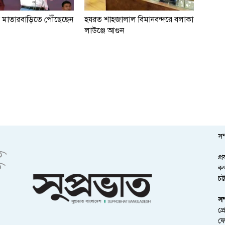
 মাতারবাড়িতে পৌঁছেছেন
হযরত শাহজালাল বিমানবন্দরে বলাকা
লাউঞ্জে আগুন
সম
প্
কর
চট
সম
প্
ফ