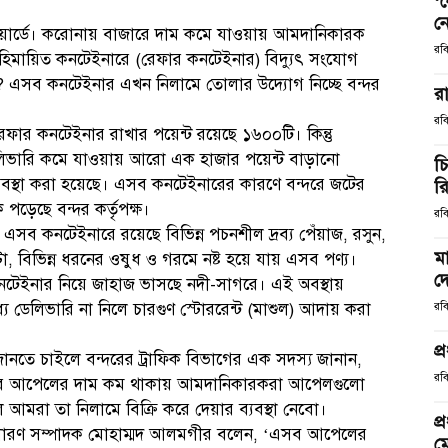
‘
ন
য়ার্ডে। করোনায় বাজারে দাম কমে যাওয়ায় আমদানিকারক
রব
ব হিমায়িত কনটেইনারে (রেফার কনটেইনার) বিদ্যুৎ সংযোগ
ন? এসব কনটেইনার এখন নিলামে তোলার উদ্যোগ নিচ্ছে বন্দর
রা
রব
 রেফার কনটেইনার রাখার পয়েন্ট রয়েছে ১৬০০টি। কিন্তু
লিভারি কমে যাওয়ায় আরো এক হাজার পয়েন্ট বাড়ানো
চ
বস্থা করা হয়েছে। এসব কনটেইনারের কারণে বন্দরে জটের
র
 পড়েছে বন্দর কর্তৃপক্ষ।
রব
সব কনটেইনারে রয়েছে বিভিন্ন পচনশীল দ্রব্য পেঁয়াজ, রসুন,
মা
া, বিভিন্ন ধরনের ওষুধ ও গরমে নষ্ট হয়ে যায় এসব পণ্য।
দে
কনটেইনার নিয়ে জাহাজ ভাসছে নদী-সাগরে। এই অবস্থায়
ে ডেলিভারি না নিলে চারগুণ স্টোররেন্ট (মাশুল) আদায় করা
রব
প্
 জানতে চাইলে বন্দরের ট্রাফিক বিভাগের এক সদস্য জানান,
রবি
রে আপেলের দাম কম থাকায় আমদানিকারকরা আপেলগুলো
ে আমরা তা নিলামে বিক্রি করে দেয়ার ব্যবস্থা নেবো।
প
 সাধারণ সম্পাদক মোহাম্মদ আলমগীর বলেন, ‘এসব আপেলের
ম