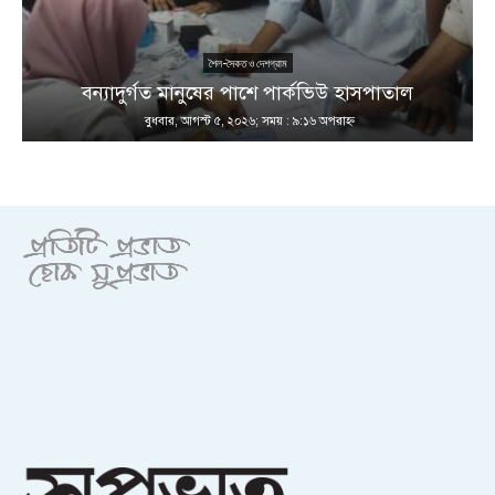
শৈল-সৈকত ও দেশগ্রাম
ণ
বন্যাদুর্গত মানুষের পাশে পার্কভিউ হাসপাতাল
বুধবার, আগস্ট ৫, ২০২৬; সময় : ৯:১৬ অপরাহ্ণ