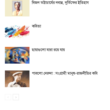
বিজন ভট্টাচার্যের নবান্ন, দুর্ভিক্ষের ইতিহাস
কবিতা
ছায়াগুলো যারা রয়ে যায়
পাবলো নেরুদা : সংগ্রামী মানুষ-রাজনীতির কবি