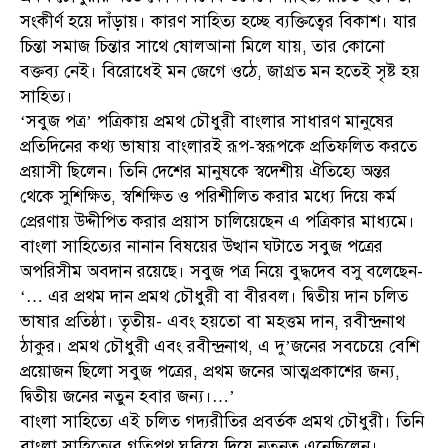
সংকীর্ণ হয়ে দাঁড়ায়। কারণ সাহিত্য হচ্ছে ব্যক্তিত্বের বিকাশ। যার
চিন্তা সমাজ চিন্তার সাথে ষোলআনা মিলে যায়, তার কোনো
বক্তব্য নেই। বিরোধেই মন জেগে ওঠে, জাগ্রত মন হতেই সৃষ্ট হয়
সাহিত্য।
‘সবুজ পত্র’ পত্রিকায় প্রমথ চৌধুরী বাংলার সাধারণ মানুষের
প্রতিদিনের কথ্য ভাষায় বাংলারই রূপ-স্বরূপকে প্রতিফলিত করতে
প্রয়াসী ছিলেন। তিনি দেশের মানুষকে স্বদেশীয় ঐতিহ্যে অন্তর
থেকে সুশিক্ষিত, স্বশিক্ষিত ও পরিশীলিত করার মধ্যে দিয়ে কর্ম
প্রেরণায় উদ্দীপিত করার প্রয়াস চালিয়েছেন এ পত্রিকার মাধ্যমে।
বাংলা সাহিত্যের নানান বিষয়ের উত্থান ঘটাতে সবুজ পত্রের
অপরিসীম অবদান রয়েছে। সবুজ পত্র নিয়ে বুদ্ধদেব বসু বলেছেন-
‘… এর প্রথম দান প্রমথ চৌধুরী বা বীরবল। দ্বিতীয় দান চলিত
ভাষার প্রতিষ্ঠা। তৃতীয়- এবং হয়তো বা মহত্তম দান, রবীন্দ্রনাথ
ঠাকুর। প্রমথ চৌধুরী এবং রবীন্দ্রনাথ, এ দু’জনের সবচেয়ে বেশি
প্রয়োজন ছিলো সবুজ পত্রের, প্রথম জনের আত্মপ্রকাশের জন্য,
দ্বিতীয় জনের নতুন হবার জন্য।…’
বাংলা সাহিত্যে এই চলিত গদ্যরীতির প্রবর্তক প্রমথ চৌধুরী। তিনি
বাংলা সাহিত্যের গতিপথ ঘুরিয়ে দিয়ে নতুনত্ব এনেছিলেন।