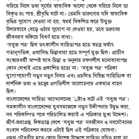
সরিয়ে নিলে তথা সূর্যের স্বাভাবিক আলো থেকে সরিয়ে নিলে তা
বিকৃত রং পায়, শ্রীবৃদ্ধি ঘটে না। তেমনি তারুণ্যের যদি স্বাভাবিক
বৃদ্ধির সুযোগ দেওয়া না হয়, স্বধর্ম বিকশিত করে উন্মুক্ত
উদারভাবে বেড়ে ওঠার সুযোগ না দেওয়া হয়, তবে তরুণের
জীবনরস শুকিয়ে বিবর্ণ হতে বাধ্য।
‘সবুজ পত্র’ ছিল তৎকালীন সাহিত্যপত্র হতে স্বতন্ত্র অর্থাৎ
গতানুগতিক, প্রথাসিদ্ধ চিন্তাধারা হতে সম্পূর্ণ মুক্ত ছিল। প্রাচীন
সংস্কারধর্মী অস্পষ্ট ভাব-চিন্তা ও অনুদার রক্ষণশীল মনোভাবাপন্ন
কোন লেখাই এতে প্রকাশিত হতো না। ‘সবুজ পত্র’ পত্রিকা
যুগোপযোগী নতুন নতুন বিষয় এবং প্রচলিত বিভিন্ন সাহিত্যিক বা
দার্শনিক তথ্য ও তত্ত্বের প্রগতিশীল আলোচনার একমাত্র বাহন
ছিল।
বাংলাদেশের সাহিত্য আন্দোলনের ¯্রষ্টাও বটে এই ‘সবুজ পত্র’।
সমকালীন বাংলাদেশের যুবসমাজকে নতুন উদ্দীপনায় উদ্বুদ্ধ করা,
নব পরিকল্পিত পথে পরিচালিত করাই এ পত্রিকার মুখ্য উদ্দেশ্য।
জীর্ণ-জরাগ্রস্ত, দিকভ্রান্ত দেশে ‘সবুজ পত্র’ নবজীবন ও নবযৌবনের
সংবাদ পরিবেশন করবে এটাই ছিল এই পত্রিকার ঘোষণা।
প্রমথ চৌধুরীর মতে কোন বিশেষ উদ্দেশে সাহিত্য রচিত হলে তা