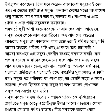
উপস্থাপন করেছেন। তিনি মনে করেন- বাংলাদেশ সবুজেরই দেশ
এবং এ দেশের স্থায়ী রংও সবুজ। অন্যান্য দেশের মতো বাংলাদেশ
ঋতু বদলের সাথে সাথে তার রং বদলায় না। বাংলার এ প্রান্ত
থেকে ও প্রান্ত পর্যন্ত সবুজেরই সমারোহ।
প্রমথ চৌধুরী আশা ব্যক্ত করেছেন- ‘আমাদের আশা আছে যে,
সবুজ ক্রমে পেকে লাল হয়ে উঠবে। কিন্তু আমাদের অন্তরের
আজকের সবুজ রস কালকের লাল রক্তে তবেই পরিণত হবে, যদি
আমরা স্বধর্মের পরিচয় পাই এবং প্রাণপণে তার চর্চা করি।’
আমরা অষ্টপ্রহর এই সবুজ বেষ্টনীর মধ্যেই বসবাস করছি, যার
প্রভাব রয়েছে আমাদের দেহ-মনে। ফলে আমাদের মনও সবুজ।
আর সবুজ মানে সতেজ, প্রাণবান, প্রাণদীপ্ত। অতএব সজীবতা,
সরলতা, প্রদীপ্ততা ও সরসতাই হচ্ছে বাঙালির মূল শেকড় ও স্থায়ী
রূপ। সবুজ পত্র পত্রিকায় যা লেখা হয়, তা তেমনি সহজ ও সরল।
তাছাড়া লেখক হিসেবে যারা সবুজ বা তরণ তাদের লেখাতেই
সবুজ পত্র ভরপুর হয়ে ওঠে।
সবুজ বলতে ‘সবুজ পত্রে’র সম্পাদক তারুণ্যকে বুঝিয়েছেন।
প্রকৃতিতে সবুজ বেড়ে ওঠে উন্মুক্ত উদার আলো বাতাসে। খোলা
হওয়ায় সে তার পূর্ণ রং ছাড়ায়। কিন্তু সবুজকে আলো থেকে